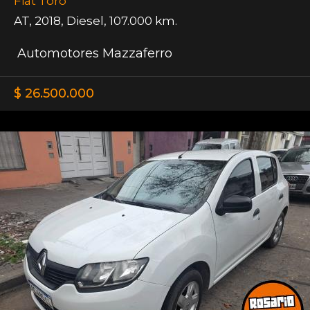
Fiat Toro
AT
,
2018
,
Diesel
,
107.000 km.
Automotores Mazzaferro
$ 26.500.000