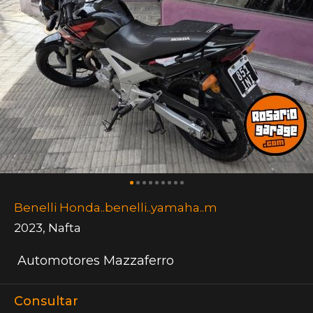
Benelli Honda..benelli..yamaha..m
2023
,
Nafta
Automotores Mazzaferro
Consultar