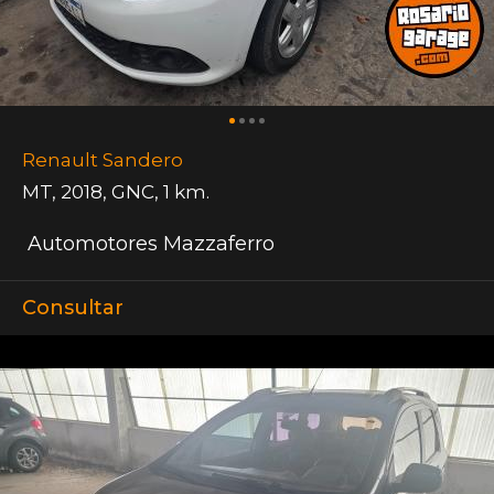
Renault Sandero
MT
,
2018
,
GNC
,
1 km.
Automotores Mazzaferro
Consultar