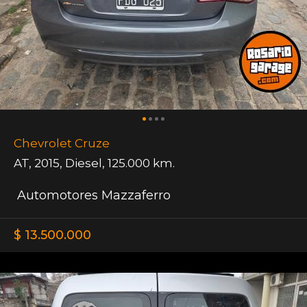
Chevrolet Cruze
AT
,
2015
,
Diesel
,
125.000 km.
Automotores Mazzaferro
$ 13.500.000