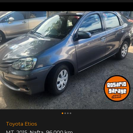
Toyota Etios
MT
,
2015
,
Nafta
,
96.000 km.