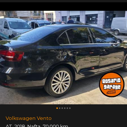
Volkswagen Vento
AT
,
2018
,
Nafta
,
70.000 km.