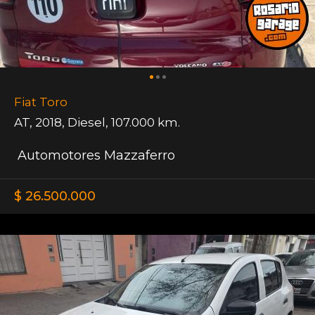
Fiat Toro
AT
,
2018
,
Diesel
,
107.000 km.
Automotores Mazzaferro
$ 26.500.000