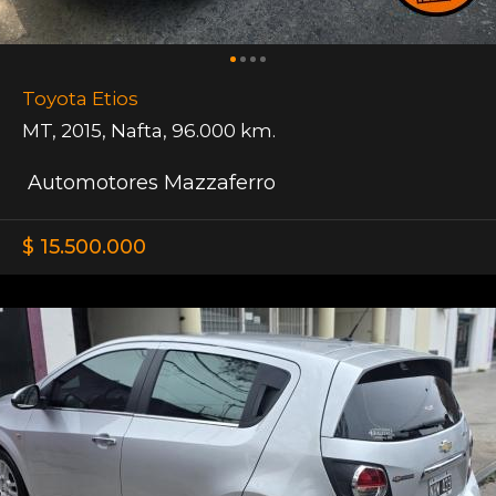
Toyota Etios
MT
,
2015
,
Nafta
,
96.000 km.
Automotores Mazzaferro
$ 15.500.000