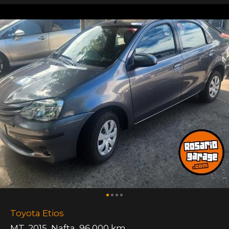
Toyota Etios
MT
,
2015
,
Nafta
,
96.000 km.