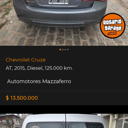
Chevrolet Cruze
AT
,
2015
,
Diesel
,
125.000 km.
Automotores Mazzaferro
$ 13.500.000