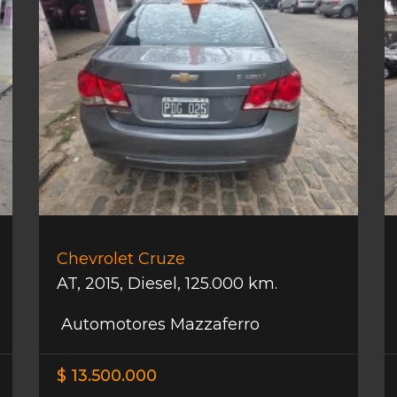
Chevrolet Cruze
AT
,
2015
,
Diesel
,
125.000 km.
Automotores Mazzaferro
$ 13.500.000