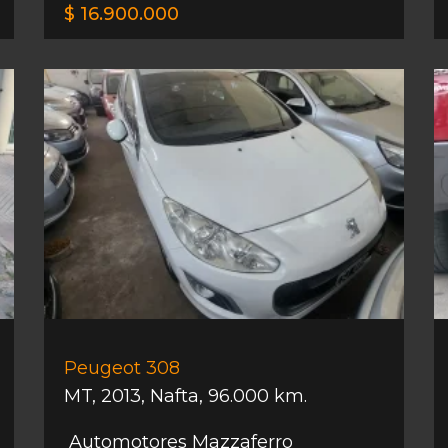
$ 16.900.000
Peugeot 308
MT
,
2013
,
Nafta
,
96.000 km.
Automotores Mazzaferro