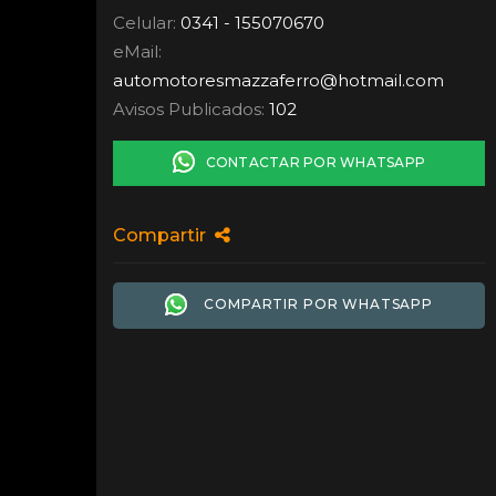
Celular:
0341 - 155070670
eMail:
automotoresmazzaferro
@
hotmail.com
Avisos Publicados:
102
CONTACTAR POR WHATSAPP
Compartir
COMPARTIR POR WHATSAPP