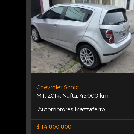
Chevrolet Sonic
MT
,
2014
,
Nafta
,
45.000 km.
Automotores Mazzaferro
$ 14.000.000