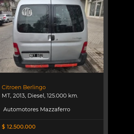
Citroen Berlingo
MT
,
2013
,
Diesel
,
125.000 km.
Automotores Mazzaferro
$ 12.500.000