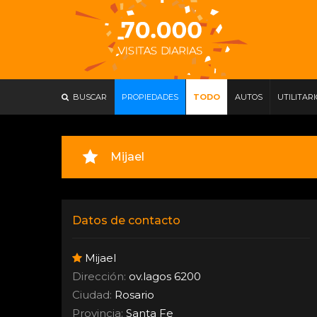
BUSCAR
PROPIEDADES
TODO
AUTOS
UTILITAR
Mijael
Datos de contacto
Mijael
Dirección:
ov.lagos 6200
Ciudad:
Rosario
Provincia:
Santa Fe