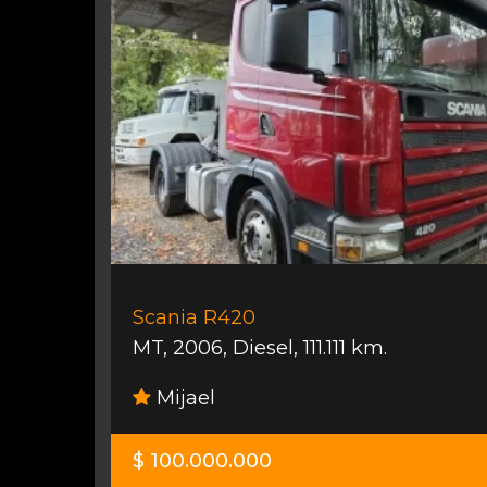
Scania R420
MT
,
2006
,
Diesel
,
111.111 km.
Mijael
$ 100.000.000