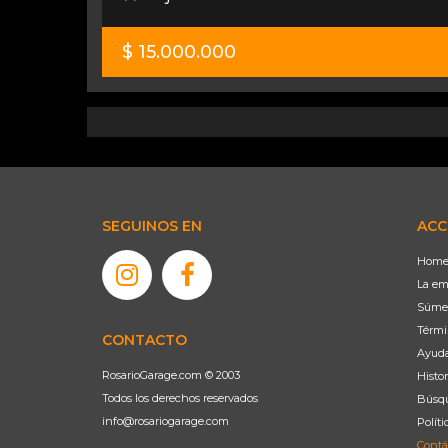
$ 15.000.000
SEGUINOS EN
ACC
Hom
La em
Súme
Térmi
CONTACTO
Ayud
RosarioGarage.com © 2003
Histor
Todos los derechos reservados
Búsqu
info@rosariogarage.com
Políti
Contá