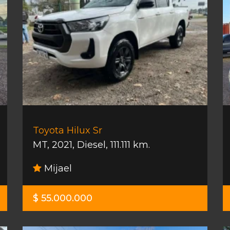
Toyota Hilux Sr
MT
,
2021
,
Diesel
,
111.111 km.
Mijael
$ 55.000.000