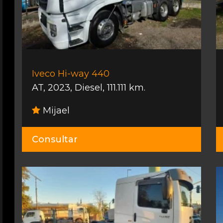
Iveco Hi-way 440
AT
,
2023
,
Diesel
,
111.111 km.
Mijael
Consultar