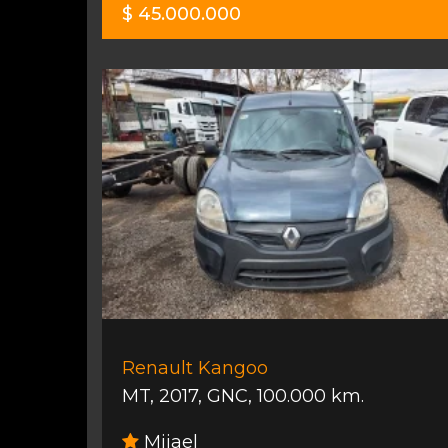
$ 45.000.000
Renault Kangoo
MT
,
2017
,
GNC
,
100.000 km.
Mijael