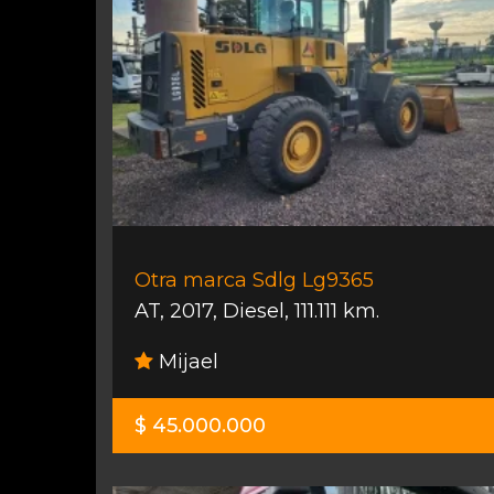
Otra marca Sdlg Lg9365
AT
,
2017
,
Diesel
,
111.111 km.
Mijael
$ 45.000.000