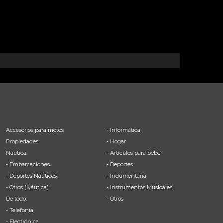
Accesorios para motos
- Informática
Propiedades
- Hogar
Náutica:
- Artículos para bebé
- Embarcaciones
- Deportes
- Deportes Náuticos
- Indumentaria
- Otros (Náutica)
- Instrumentos Musicales
De todo:
- Otros
- Telefonía
- Electrónica