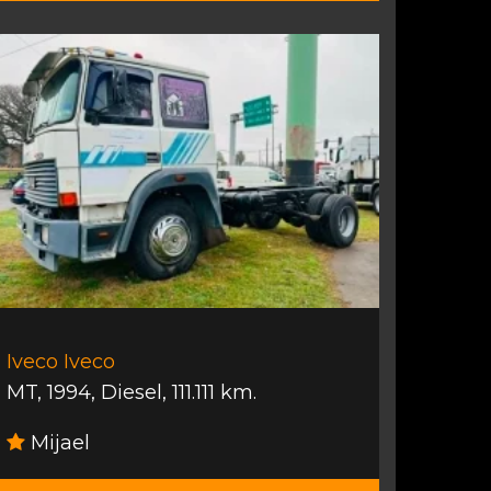
Iveco Iveco
MT
,
1994
,
Diesel
,
111.111 km.
Mijael