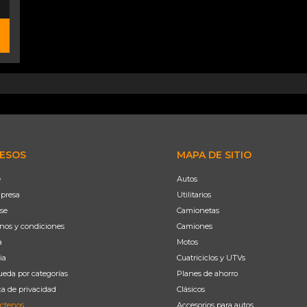
ESOS
MAPA DE SITIO
e
Autos
presa
Utilitarios
se
Camionetas
nos y condiciones
Camiones
a
Motos
ia
Cuatriciclos y UTVs
eda por categorías
Planes de ahorro
ca de privacidad
Clásicos
ctenos
Accesorios para autos