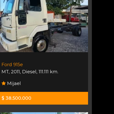
Ford 915e
MT
,
2011
,
Diesel
,
111.111 km.
Mijael
$ 38.500.000