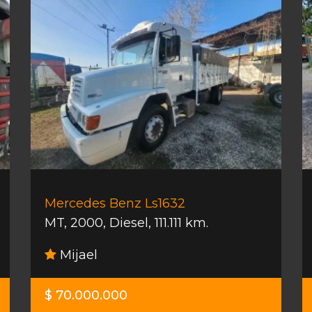
Mercedes Benz Ls1632
MT
,
2000
,
Diesel
,
111.111 km.
Mijael
$ 70.000.000