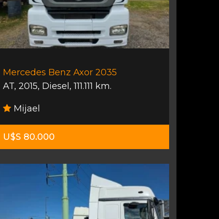
Mercedes Benz Axor 2035
AT
,
2015
,
Diesel
,
111.111 km.
Mijael
U$S 80.000