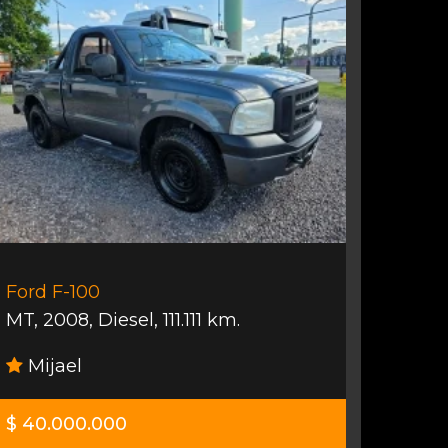
Ford F-100
MT
,
2008
,
Diesel
,
111.111 km.
Mijael
$ 40.000.000