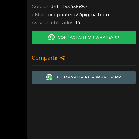
Celular:
341 - 153455867
eMail:
locopantera22
@
gmail.com
Avisos Publicados:
14
CONTACTAR POR WHATSAPP
Compartir
COMPARTIR POR WHATSAPP