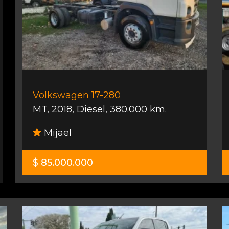
Volkswagen 17-280
MT
,
2018
,
Diesel
,
380.000 km.
Mijael
$ 85.000.000