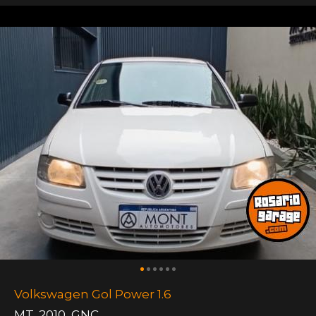
Volkswagen Gol Power 1.6
MT
,
2010
,
GNC