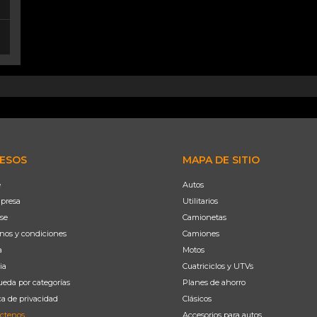
ESOS
MAPA DE SITIO
e
Autos
presa
Utilitarios
se
Camionetas
nos y condiciones
Camiones
a
Motos
ia
Cuatriciclos y UTVs
eda por categorías
Planes de ahorro
ca de privacidad
Clásicos
ctenos
Accesorios para autos