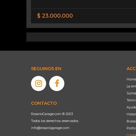
$ 23.000.000
SEGUINOS EN
ACC
Hom
La em
Súme
Térmi
CONTACTO
Ayud
RosarioGarage.com © 2003
Histor
Todos los derechos reservados
Búsqu
info@rosariogarage.com
Políti
Contá