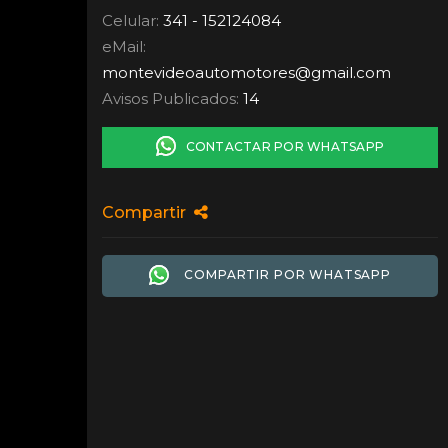
Celular:
341 - 152124084
eMail:
montevideoautomotores
@
gmail.com
Avisos Publicados:
14
CONTACTAR POR WHATSAPP
Compartir
COMPARTIR POR WHATSAPP