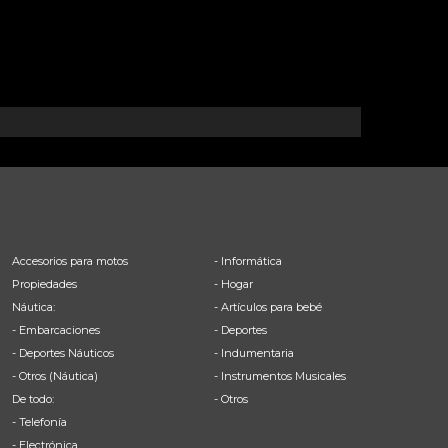
Accesorios para motos
- Informática
Propiedades
- Hogar
Náutica:
- Artículos para bebé
- Embarcaciones
- Deportes
- Deportes Náuticos
- Indumentaria
- Otros (Náutica)
- Instrumentos Musicales
De todo:
- Otros
- Telefonía
- Electrónica