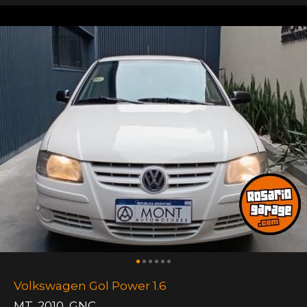
Volkswagen Gol Power 1.6
MT
,
2010
,
GNC