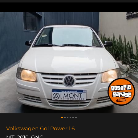
Volkswagen Gol Power 1.6
MT
,
2010
,
GNC