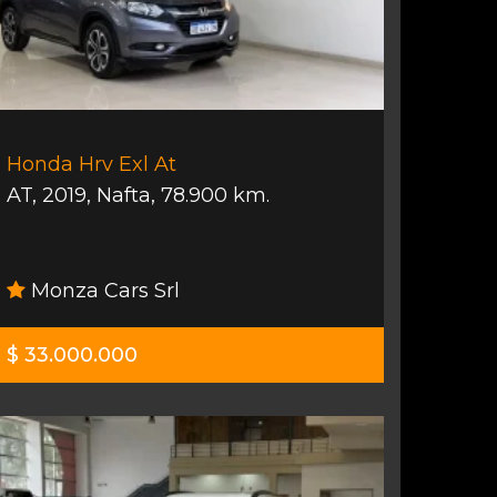
Honda Hrv Exl At
AT
,
2019
,
Nafta
,
78.900 km.
Monza Cars Srl
$ 33.000.000