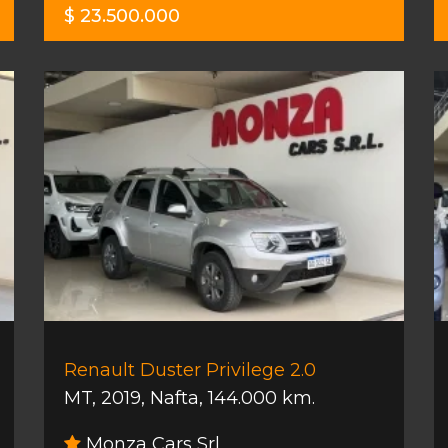
$ 23.500.000
Renault Duster Privilege 2.0
MT
,
2019
,
Nafta
,
144.000 km.
Monza Cars Srl