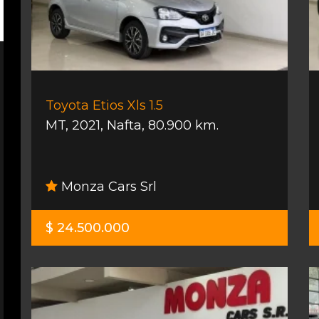
Toyota Etios Xls 1.5
MT
,
2021
,
Nafta
,
80.900 km.
Monza Cars Srl
$ 24.500.000