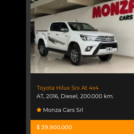
Toyota Hilux Srx At 4x4
AT
,
2016
,
Diesel
,
200.000 km.
Monza Cars Srl
$ 39.900.000