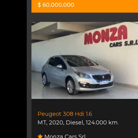
$ 60.000.000
Peugeot 308 Hdi 1.6
MT
,
2020
,
Diesel
,
124.000 km.
Monza Cars Srl