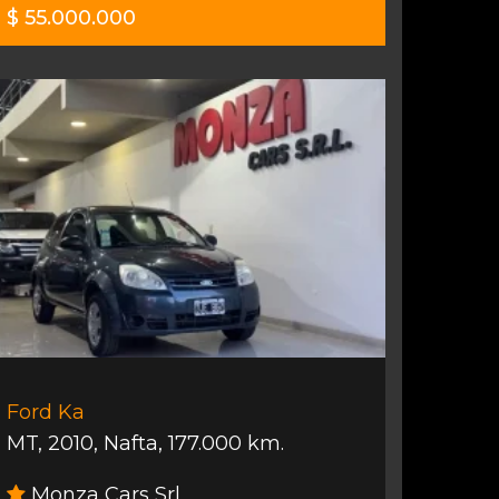
$ 55.000.000
Ford Ka
MT
,
2010
,
Nafta
,
177.000 km.
Monza Cars Srl