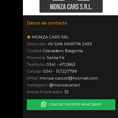
Datos de contacto
MONZA CARS SRL
Dirección:
AV SAN MARTIN 2493
Ciudad:
Granadero Baigorria
Provincia:
Santa Fe
Teléfono:
0341 - 4712863
Celular:
0341 - 157227799
eMail:
monza-cars.srl
@
hotmail.com
Instagram:
@monzacarssrl
Avisos Publicados:
35
CONTACTAR POR WHATSAPP