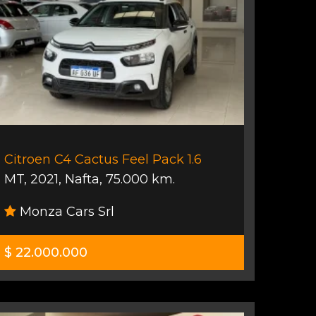
Citroen C4 Cactus Feel Pack 1.6
MT
,
2021
,
Nafta
,
75.000 km.
Monza Cars Srl
$ 22.000.000