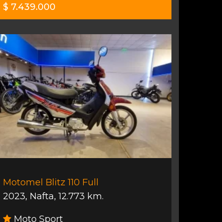
$ 7.439.000
Motomel Blitz 110 Full
2023
,
Nafta
,
12.773 km.
Moto Sport