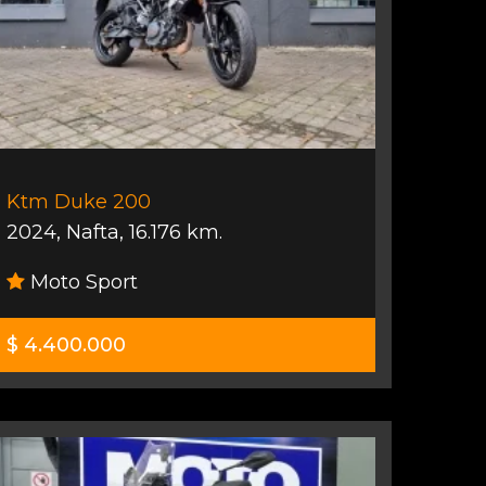
Ktm Duke 200
2024
,
Nafta
,
16.176 km.
Moto Sport
$ 4.400.000