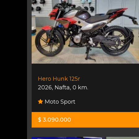
Hero Hunk 125r
2026
,
Nafta
,
0 km.
Moto Sport
$ 3.090.000