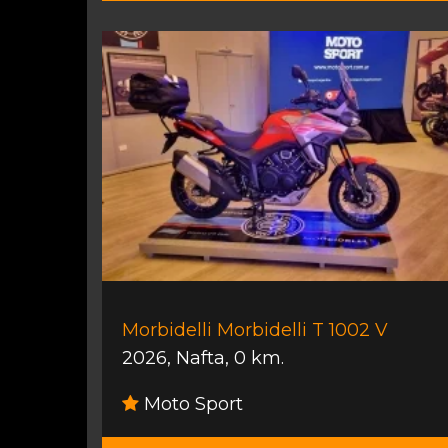
Morbidelli Morbidelli T 1002 V
2026
,
Nafta
,
0 km.
Moto Sport