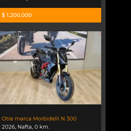
$ 1.200.000
Otra marca Morbidelli N 300
2026
,
Nafta
,
0 km.