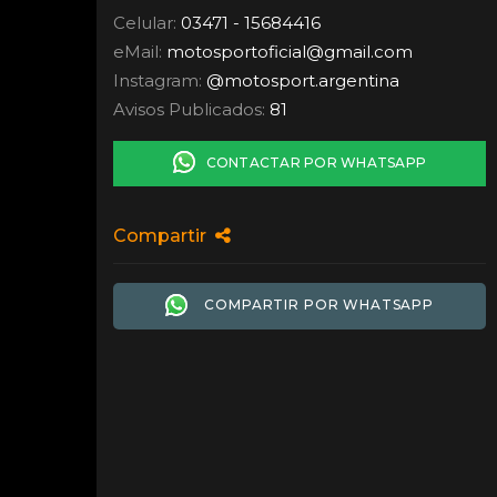
Celular:
03471 - 15684416
eMail:
motosportoficial
@
gmail.com
Instagram:
@motosport.argentina
Avisos Publicados:
81
CONTACTAR POR WHATSAPP
Compartir
COMPARTIR POR WHATSAPP