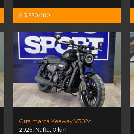
$ 3.550.000
Otra marca Keeway V302c
2026
,
Nafta
,
0 km.