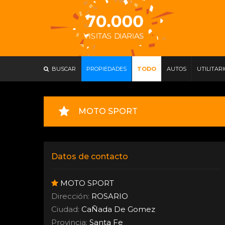
BUSCAR
PROPIEDADES
TODO
AUTOS
UTILITAR
MOTO SPORT
Datos de contacto
MOTO SPORT
Dirección:
ROSARIO
Ciudad:
CaÑada De Gomez
Provincia:
Santa Fe