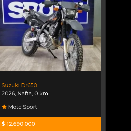
Suzuki Dr650
2026
,
Nafta
,
0 km.
Moto Sport
$ 12.690.000