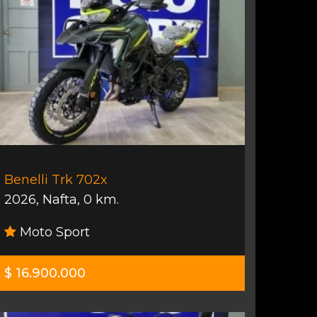
Benelli Trk 702x
2026
,
Nafta
,
0 km.
Moto Sport
$ 16.900.000