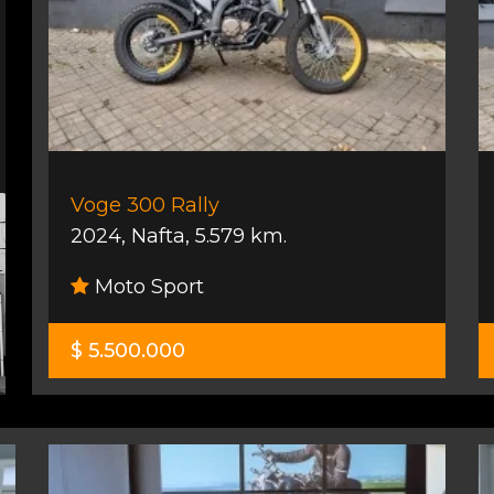
Voge 300 Rally
2024
,
Nafta
,
5.579 km.
Moto Sport
$ 5.500.000