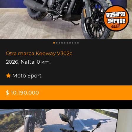
Otra marca Keeway V302c
2026
,
Nafta
,
0 km.
Moto Sport
$ 10.190.000