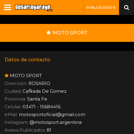
PUBLICÁ GRATIS
MOTO SPORT
Datos de contacto
MOTO SPORT
Dirección:
ROSARIO
Ciudad:
CaÑada De Gomez
Provincia:
Santa Fe
Celular:
03471 - 15684416
eMail:
motosportoficial
@
gmail.com
Instagram:
@motosport.argentina
Avisos Publicados:
81