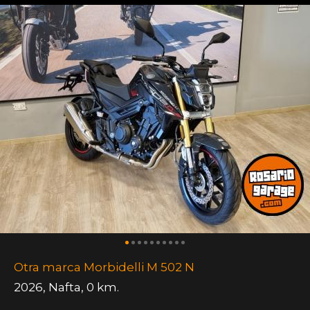
Otra marca Morbidelli M 502 N
2026
,
Nafta
,
0 km.