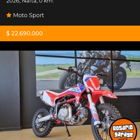
2026
,
Nafta
,
0 km.
Moto Sport
$ 22.690.000