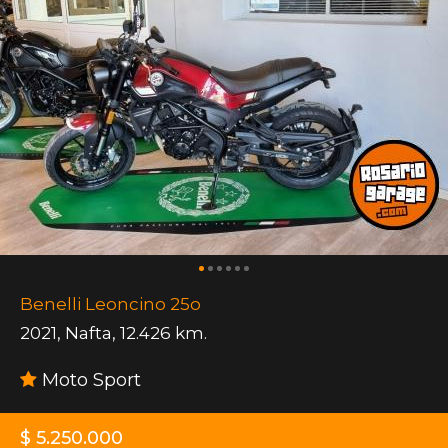
Benelli Leoncino 25o
2021
,
Nafta
,
12.426 km.
Moto Sport
$ 5.250.000