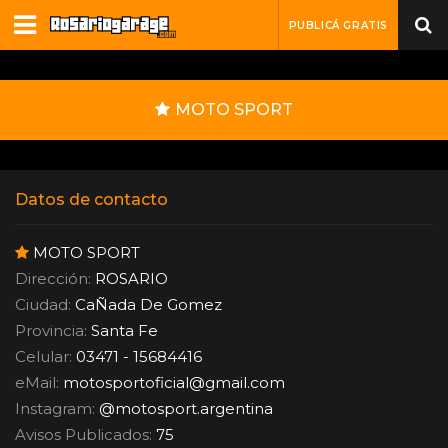
PUBLICÁ GRATIS
MOTO SPORT
Datos de contacto
MOTO SPORT
Dirección:
ROSARIO
Ciudad:
CaÑada De Gomez
Provincia:
Santa Fe
Celular:
03471 - 15684416
eMail:
motosportoficial
@
gmail.com
Instagram:
@motosport.argentina
Avisos Publicados:
75