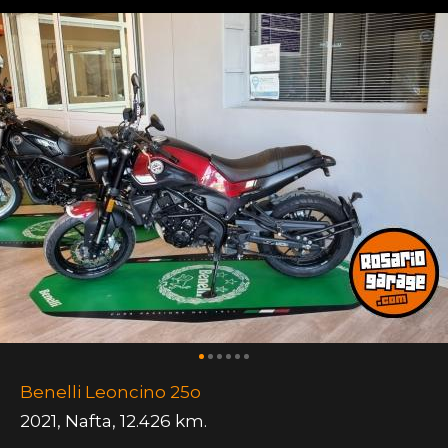
Benelli Leoncino 25o
2021
,
Nafta
,
12.426 km.