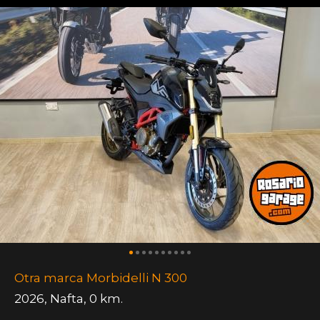
Otra marca Morbidelli N 300
2026
,
Nafta
,
0 km.