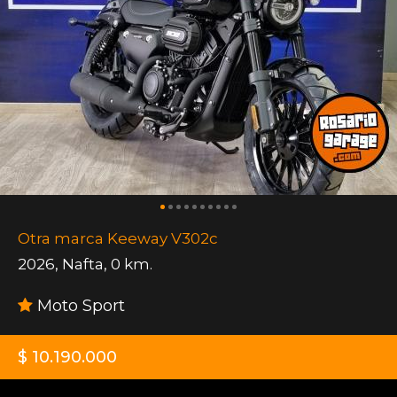
Otra marca Keeway V302c
2026
,
Nafta
,
0 km.
Moto Sport
$ 10.190.000