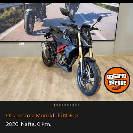
Otra marca Morbidelli N 300
2026
,
Nafta
,
0 km.