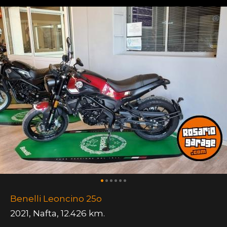
Benelli Leoncino 25o
2021
,
Nafta
,
12.426 km.