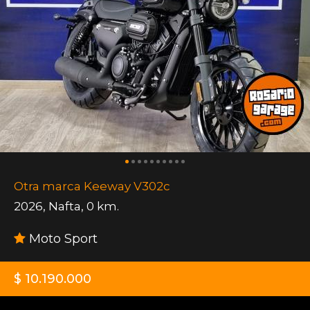
Otra marca Keeway V302c
2026
,
Nafta
,
0 km.
Moto Sport
$ 10.190.000