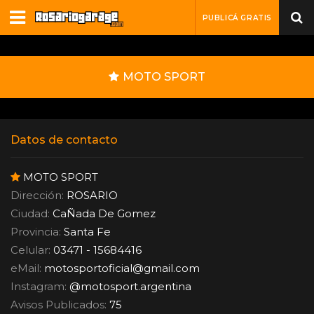
PUBLICÁ GRATIS
MOTO SPORT
Datos de contacto
MOTO SPORT
Dirección:
ROSARIO
Ciudad:
CaÑada De Gomez
Provincia:
Santa Fe
Celular:
03471 - 15684416
eMail:
motosportoficial
@
gmail.com
Instagram:
@motosport.argentina
Avisos Publicados:
75