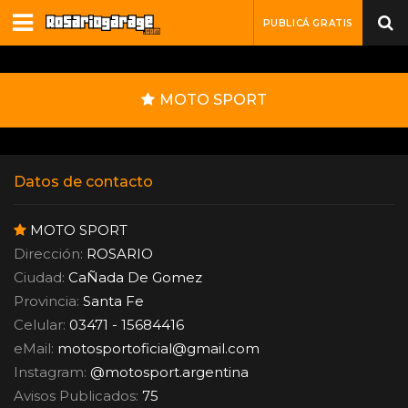
PUBLICÁ GRATIS
MOTO SPORT
Datos de contacto
MOTO SPORT
Dirección:
ROSARIO
Ciudad:
CaÑada De Gomez
Provincia:
Santa Fe
Celular:
03471 - 15684416
eMail:
motosportoficial
@
gmail.com
Instagram:
@motosport.argentina
Avisos Publicados:
75