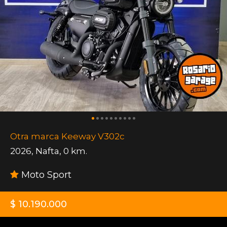
Otra marca Keeway V302c
2026
,
Nafta
,
0 km.
Moto Sport
$ 10.190.000