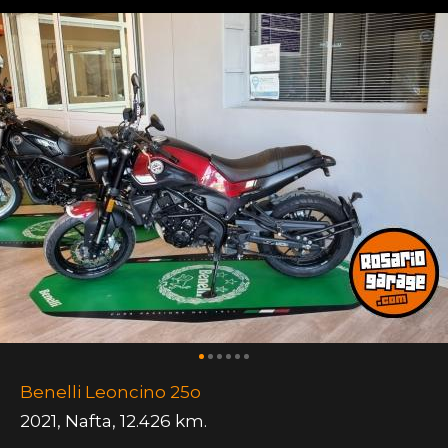
Benelli Leoncino 25o
2021
,
Nafta
,
12.426 km.