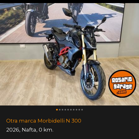
Otra marca Morbidelli N 300
2026
,
Nafta
,
0 km.