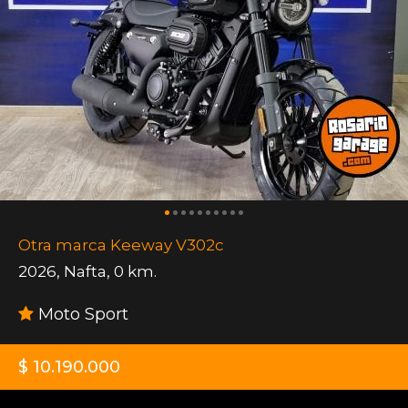
Otra marca Keeway V302c
2026
,
Nafta
,
0 km.
Moto Sport
$ 10.190.000