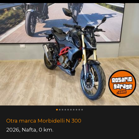
Otra marca Morbidelli N 300
2026
,
Nafta
,
0 km.