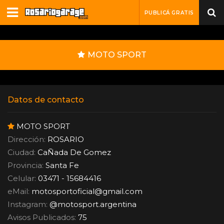
PUBLICÁ GRATIS
MOTO SPORT
Datos de contacto
MOTO SPORT
Dirección:
ROSARIO
Ciudad:
CaÑada De Gomez
Provincia:
Santa Fe
Celular:
03471 - 15684416
eMail:
motosportoficial
@
gmail.com
Instagram:
@motosport.argentina
Avisos Publicados:
75