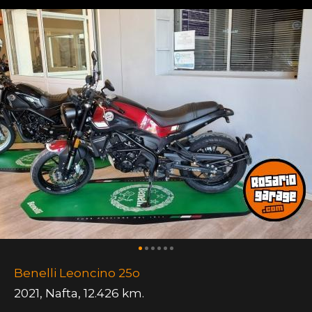
Benelli Leoncino 25o
2021
,
Nafta
,
12.426 km.