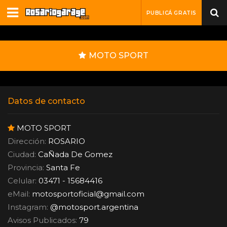
PUBLICÁ GRATIS
MOTO SPORT
Datos de contacto
MOTO SPORT
Dirección:
ROSARIO
Ciudad:
CaÑada De Gomez
Provincia:
Santa Fe
Celular:
03471 - 15684416
eMail:
motosportoficial
@
gmail.com
Instagram:
@motosport.argentina
Avisos Publicados:
79