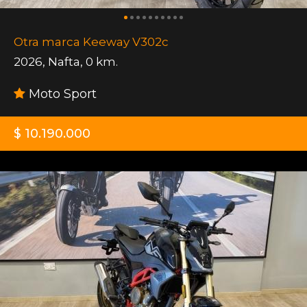
Otra marca Keeway V302c
2026
,
Nafta
,
0 km.
Moto Sport
$ 10.190.000