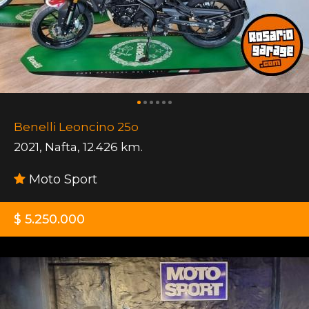
Benelli Leoncino 25o
2021
,
Nafta
,
12.426 km.
Moto Sport
$ 5.250.000