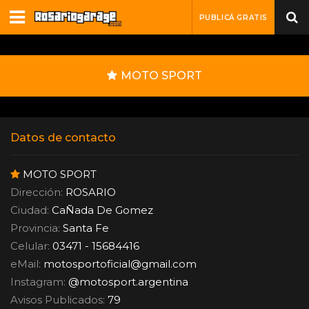
PUBLICÁ GRATIS
MOTO SPORT
Datos de contacto
MOTO SPORT
Dirección:
ROSARIO
Ciudad:
CaÑada De Gomez
Provincia:
Santa Fe
Celular:
03471 - 15684416
eMail:
motosportoficial
@
gmail.com
Instagram:
@motosport.argentina
Avisos Publicados:
79