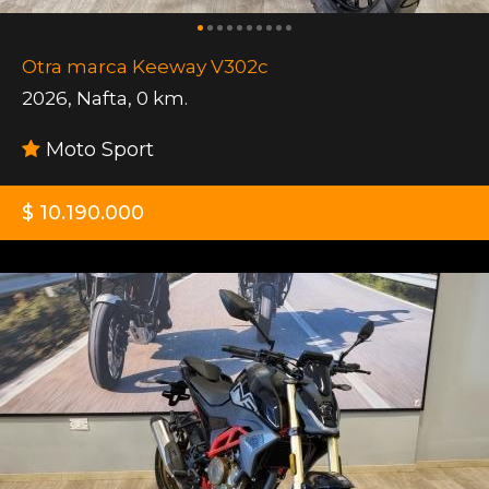
Otra marca Keeway V302c
2026
,
Nafta
,
0 km.
Moto Sport
$ 10.190.000