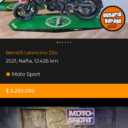
Benelli Leoncino 25o
2021
,
Nafta
,
12.426 km.
Moto Sport
$ 5.250.000