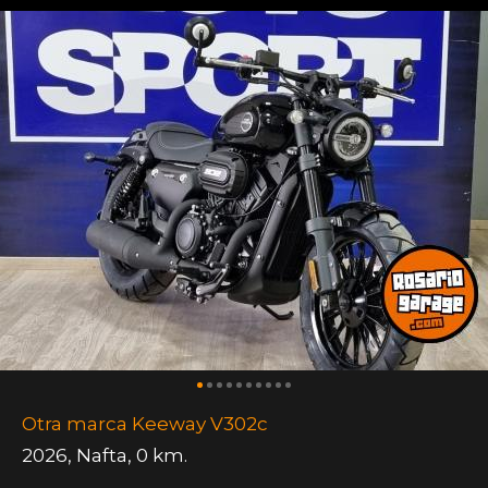
Otra marca Keeway V302c
2026
,
Nafta
,
0 km.