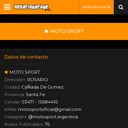
PUBLICÁ GRATIS
MOTO SPORT
Datos de contacto
MOTO SPORT
Dirección:
ROSARIO
Ciudad:
CaÑada De Gomez
Provincia:
Santa Fe
Celular:
03471 - 15684416
eMail:
motosportoficial
@
gmail.com
Instagram:
@motosport.argentina
Avisos Publicados:
76