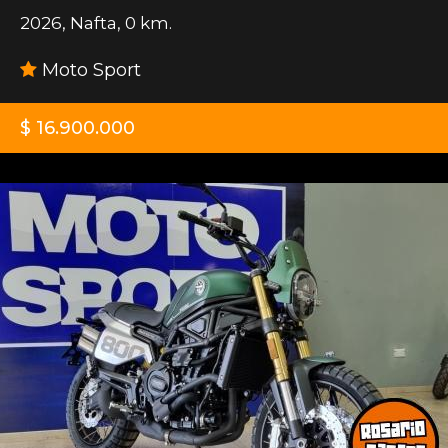
2026
,
Nafta
,
0 km.
Moto Sport
$ 16.900.000