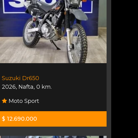
Suzuki Dr650
2026
,
Nafta
,
0 km.
Moto Sport
$ 12.690.000