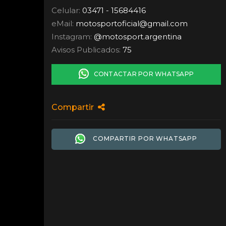
Celular:
03471 - 15684416
eMail:
motosportoficial
@
gmail.com
Instagram:
@motosport.argentina
Avisos Publicados:
75
CONTACTAR POR WHATSAPP
Compartir
COMPARTIR POR WHATSAPP