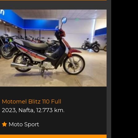
Motomel Blitz 110 Full
2023
,
Nafta
,
12.773 km.
Moto Sport