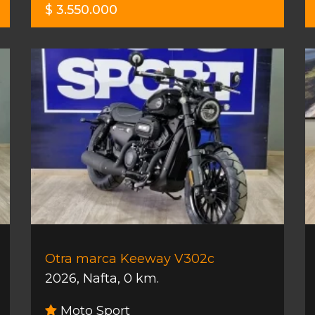
$ 3.550.000
Otra marca Keeway V302c
2026
,
Nafta
,
0 km.
Moto Sport