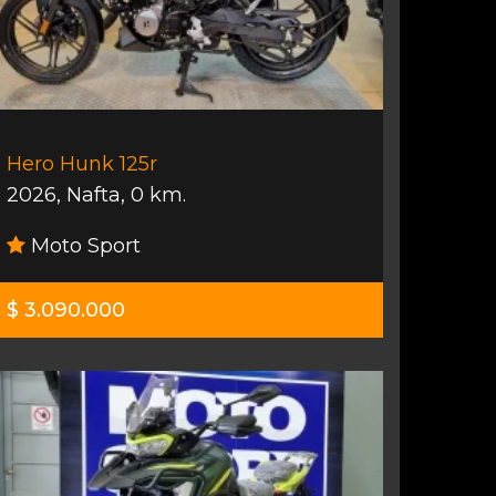
Hero Hunk 125r
2026
,
Nafta
,
0 km.
Moto Sport
$ 3.090.000