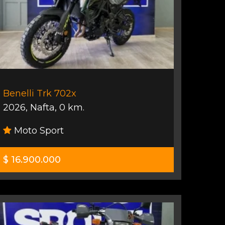
Benelli Trk 702x
2026
,
Nafta
,
0 km.
Moto Sport
$ 16.900.000