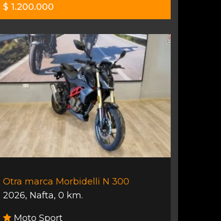
$ 1.200.000
Otra marca Morbidelli N 300
2026
,
Nafta
,
0 km.
Moto Sport