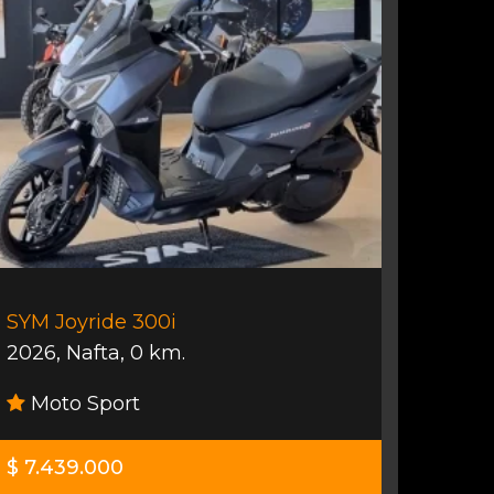
SYM Joyride 300i
2026
,
Nafta
,
0 km.
Moto Sport
$ 7.439.000