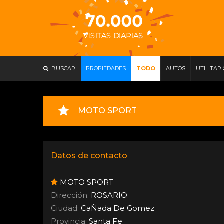
BUSCAR
PROPIEDADES
TODO
AUTOS
UTILITAR
MOTO SPORT
Datos de contacto
MOTO SPORT
Dirección:
ROSARIO
Ciudad:
CaÑada De Gomez
Provincia:
Santa Fe