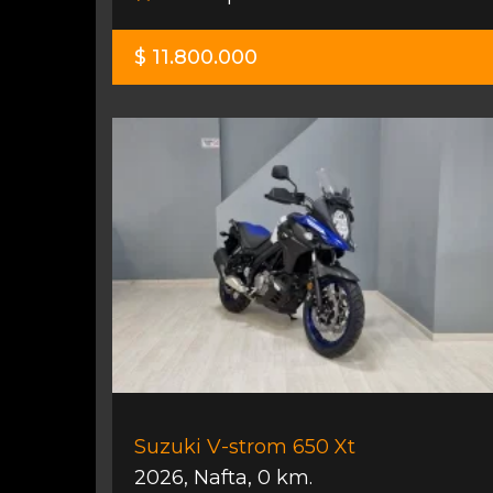
$ 11.800.000
Suzuki V-strom 650 Xt
2026
,
Nafta
,
0 km.