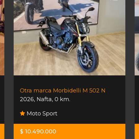
Otra marca Morbidelli M 502 N
2026
,
Nafta
,
0 km.
Moto Sport
$ 10.490.000