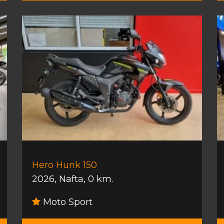
Hero Hunk 150
2026
,
Nafta
,
0 km.
Moto Sport