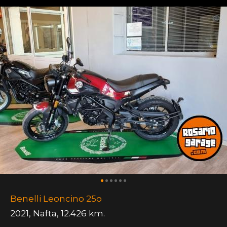
Benelli Leoncino 25o
2021
,
Nafta
,
12.426 km.