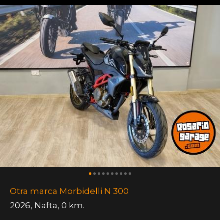
Otra marca Morbidelli N 300
2026
,
Nafta
,
0 km.