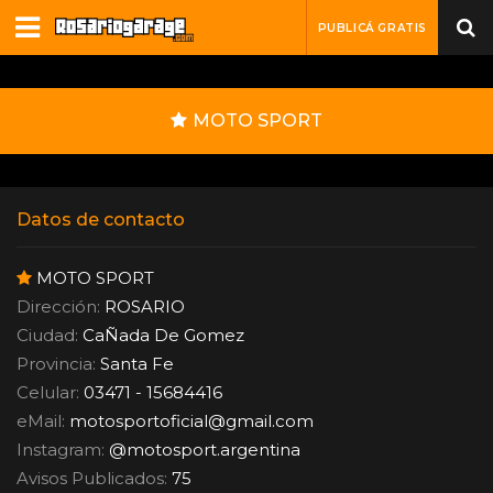
PUBLICÁ GRATIS
MOTO SPORT
Datos de contacto
MOTO SPORT
Dirección:
ROSARIO
Ciudad:
CaÑada De Gomez
Provincia:
Santa Fe
Celular:
03471 - 15684416
eMail:
motosportoficial
@
gmail.com
Instagram:
@motosport.argentina
Avisos Publicados:
75