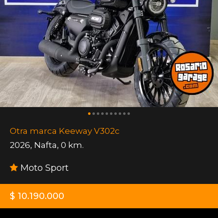
Otra marca Keeway V302c
2026
,
Nafta
,
0 km.
Moto Sport
$ 10.190.000