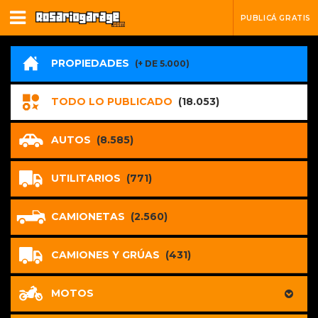
PUBLICÁ GRATIS
PROPIEDADES
(+ DE 5.000)
TODO LO PUBLICADO
(18.053)
AUTOS
(8.585)
UTILITARIOS
(771)
CAMIONETAS
(2.560)
CAMIONES Y GRÚAS
(431)
MOTOS