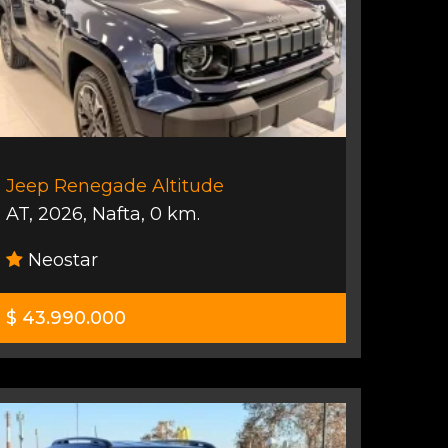
Jeep Renegade Altitude
AT
,
2026
,
Nafta
,
0 km.
Neostar
$ 43.990.000