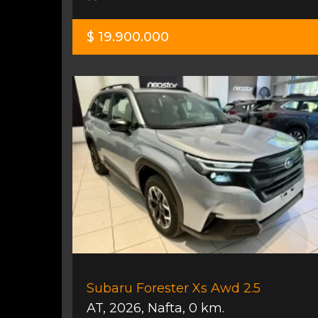
$ 19.900.000
Subaru Forester Xs Awd 2.5
AT
,
2026
,
Nafta
,
0 km.