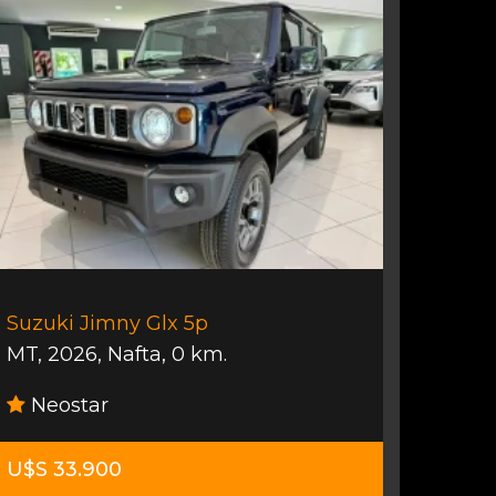
Suzuki Jimny Glx 5p
MT
,
2026
,
Nafta
,
0 km.
Neostar
U$S 33.900