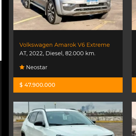
Volkswagen Amarok V6 Extreme
AT
,
2022
,
Diesel
,
82.000 km.
Neostar
$ 47.900.000