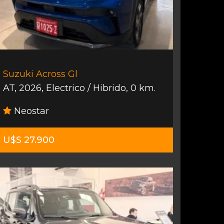
Suzuki Across Gl
AT
,
2026
,
Electrico / Hibrido
,
0 km.
Neostar
U$S 27.900