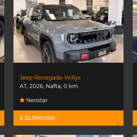
Jeep Renegade Willys
AT
,
2026
,
Nafta
,
0 km.
Neostar
$ 55.900.000