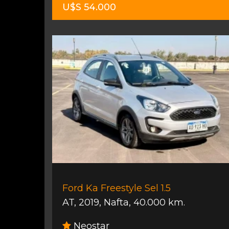
U$S 54.000
Ford Ka Freestyle Sel 1.5
AT
,
2019
,
Nafta
,
40.000 km.
Neostar