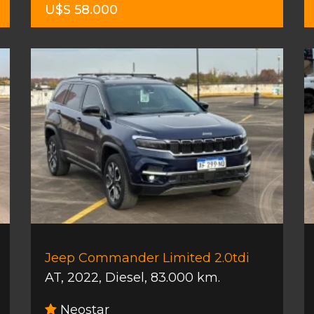
U$S 58.000
Jeep Commander Limited 2.0tdi
AT
,
2022
,
Diesel
,
83.000 km.
Neostar