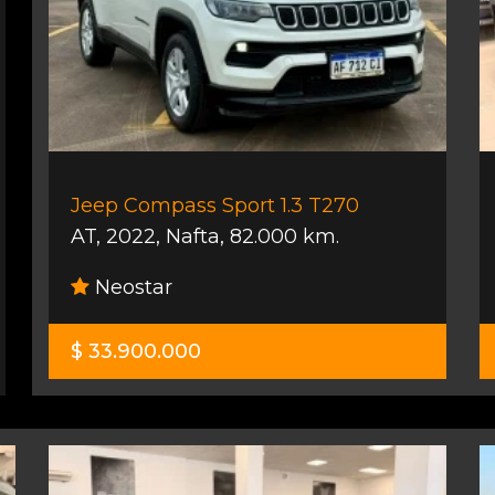
Jeep Compass Sport 1.3 T270
AT
,
2022
,
Nafta
,
82.000 km.
Neostar
$ 33.900.000