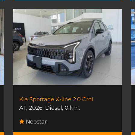
Kia Sportage X-line 2.0 Crdi
AT
,
2026
,
Diesel
,
0 km.
Neostar