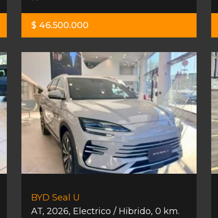
$ 46.500.000
BYD Seal U
AT
,
2026
,
Electrico / Hibrido
,
0 km.