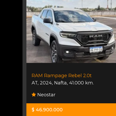
RAM Rampage Rebel 2.0t
AT
,
2024
,
Nafta
,
41.000 km.
Neostar
$ 46.900.000