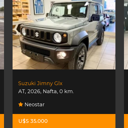
Suzuki Jimny Glx
AT
,
2026
,
Nafta
,
0 km.
Neostar
U$S 35.000