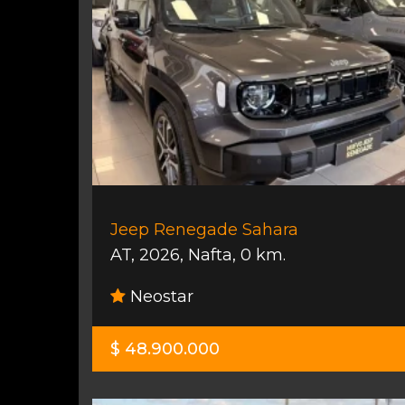
Jeep Renegade Sahara
AT
,
2026
,
Nafta
,
0 km.
Neostar
$ 48.900.000