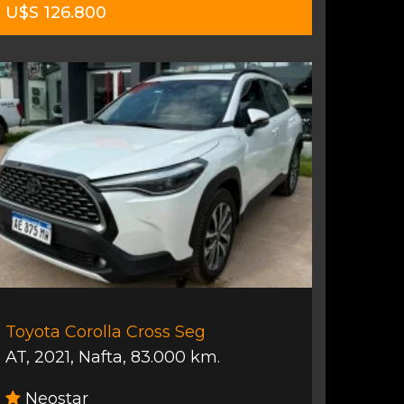
U$S 126.800
Toyota Corolla Cross Seg
AT
,
2021
,
Nafta
,
83.000 km.
Neostar