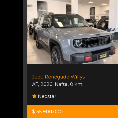
Jeep Renegade Willys
AT
,
2026
,
Nafta
,
0 km.
Neostar
$ 55.900.000