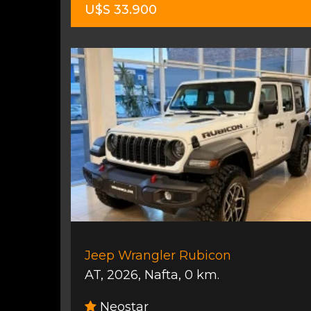
U$S 33.900
Jeep Wrangler Rubicon
AT
,
2026
,
Nafta
,
0 km.
Neostar