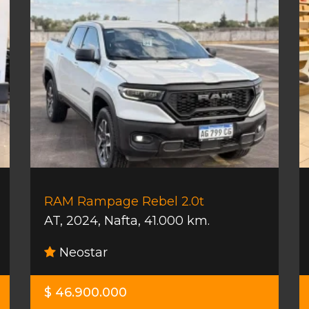
RAM Rampage Rebel 2.0t
AT
,
2024
,
Nafta
,
41.000 km.
Neostar
$ 46.900.000