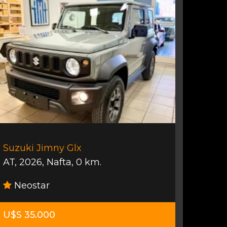
Suzuki Jimny Glx
AT
,
2026
,
Nafta
,
0 km.
Neostar
U$S 35.000