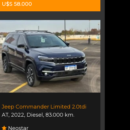
U$S 58.000
Jeep Commander Limited 2.0tdi
AT
,
2022
,
Diesel
,
83.000 km.
Neostar