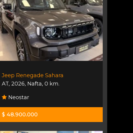
Jeep Renegade Sahara
AT
,
2026
,
Nafta
,
0 km.
Neostar
$ 48.900.000