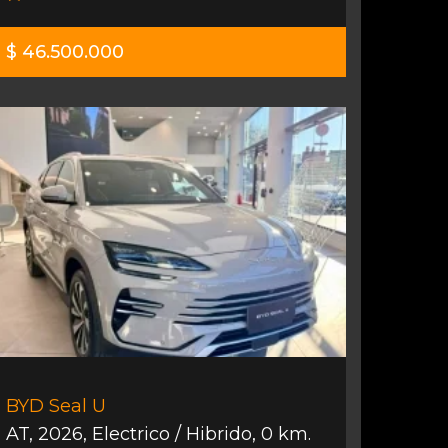
$ 46.500.000
BYD Seal U
AT
,
2026
,
Electrico / Hibrido
,
0 km.