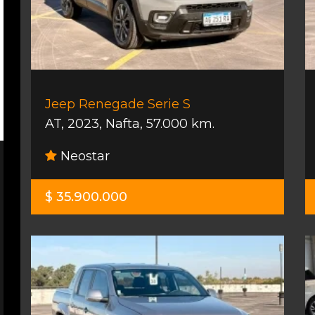
Jeep Renegade Serie S
AT
,
2023
,
Nafta
,
57.000 km.
Neostar
$ 35.900.000