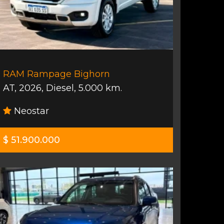
RAM Rampage Bighorn
AT
,
2026
,
Diesel
,
5.000 km.
Neostar
$ 51.900.000