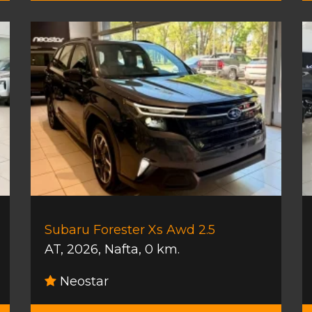
Subaru Forester Xs Awd 2.5
AT
,
2026
,
Nafta
,
0 km.
Neostar