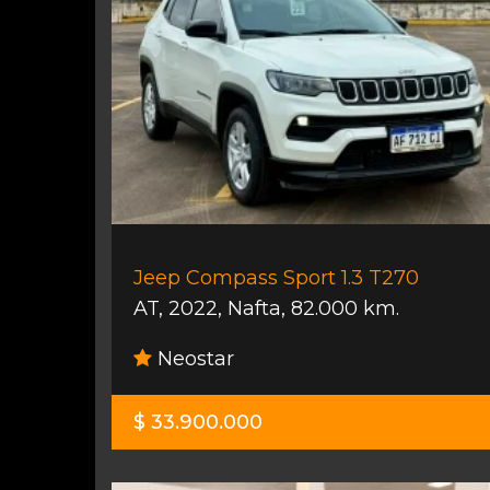
Jeep Compass Sport 1.3 T270
AT
,
2022
,
Nafta
,
82.000 km.
Neostar
$ 33.900.000