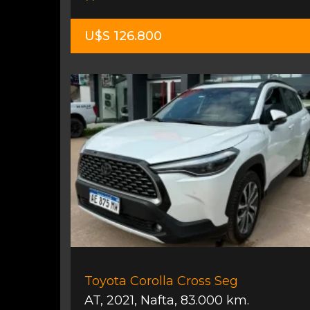
U$S 126.800
Toyota Corolla Cross Seg
AT
,
2021
,
Nafta
,
83.000 km.