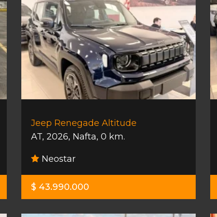
Jeep Renegade Altitude
AT
,
2026
,
Nafta
,
0 km.
Neostar
$ 43.990.000