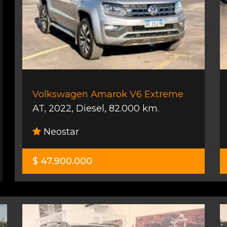
Volkswagen Amarok V6 Extreme
AT
,
2022
,
Diesel
,
82.000 km.
Neostar
$ 47.900.000