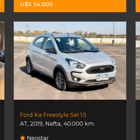
U$S 54.000
Ford Ka Freestyle Sel 1.5
AT
,
2019
,
Nafta
,
40.000 km.
Neostar