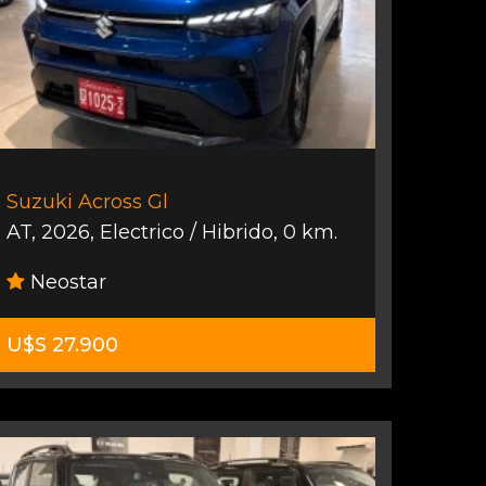
Suzuki Across Gl
AT
,
2026
,
Electrico / Hibrido
,
0 km.
Neostar
U$S 27.900