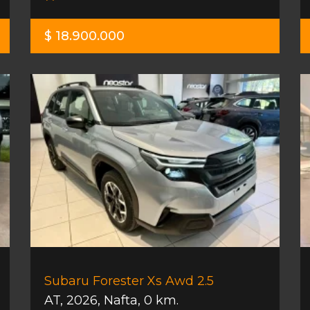
$ 18.900.000
Subaru Forester Xs Awd 2.5
AT
,
2026
,
Nafta
,
0 km.