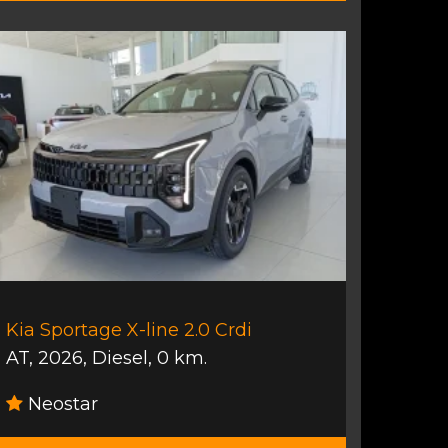
Kia Sportage X-line 2.0 Crdi
AT
,
2026
,
Diesel
,
0 km.
Neostar