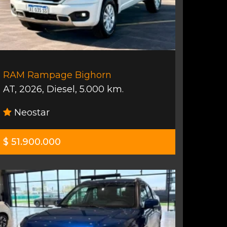
RAM Rampage Bighorn
AT
,
2026
,
Diesel
,
5.000 km.
Neostar
$ 51.900.000