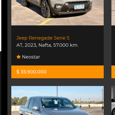
Jeep Renegade Serie S
AT
,
2023
,
Nafta
,
57.000 km.
Neostar
$ 35.900.000