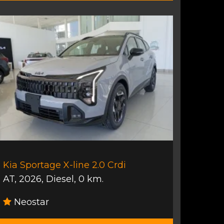
Kia Sportage X-line 2.0 Crdi
AT
,
2026
,
Diesel
,
0 km.
Neostar