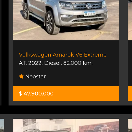
Volkswagen Amarok V6 Extreme
AT
,
2022
,
Diesel
,
82.000 km.
Neostar
$ 47.900.000