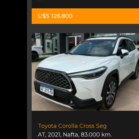
U$S 126.800
Toyota Corolla Cross Seg
AT
,
2021
,
Nafta
,
83.000 km.