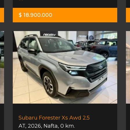
$ 18.900.000
Subaru Forester Xs Awd 2.5
AT
,
2026
,
Nafta
,
0 km.