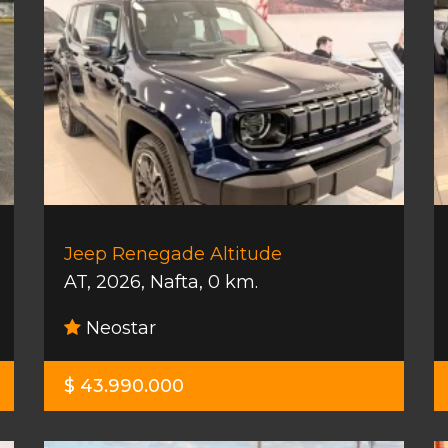
Jeep Renegade Altitude
AT
,
2026
,
Nafta
,
0 km.
Neostar
$ 43.990.000