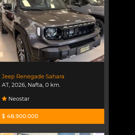
Jeep Renegade Sahara
AT
,
2026
,
Nafta
,
0 km.
Neostar
$ 48.900.000