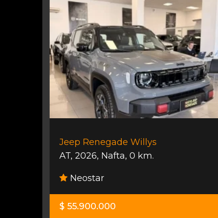
Jeep Renegade Willys
AT
,
2026
,
Nafta
,
0 km.
Neostar
$ 55.900.000