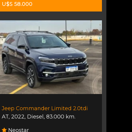
U$S 58.000
Jeep Commander Limited 2.0tdi
AT
,
2022
,
Diesel
,
83.000 km.
Neostar