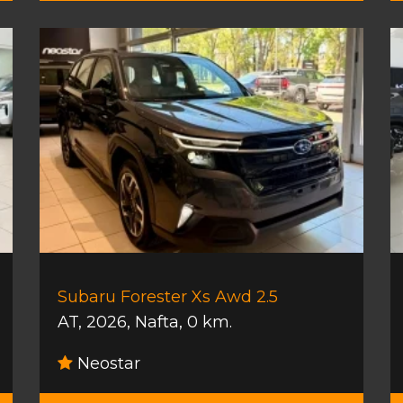
Subaru Forester Xs Awd 2.5
AT
,
2026
,
Nafta
,
0 km.
Neostar