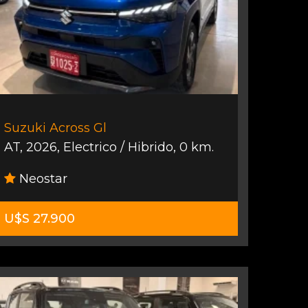
Suzuki Across Gl
AT
,
2026
,
Electrico / Hibrido
,
0 km.
Neostar
U$S 27.900