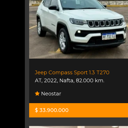
Jeep Compass Sport 1.3 T270
AT
,
2022
,
Nafta
,
82.000 km.
Neostar
$ 33.900.000