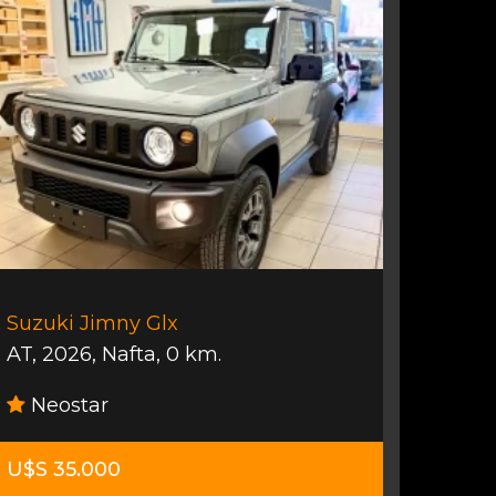
Suzuki Jimny Glx
AT
,
2026
,
Nafta
,
0 km.
Neostar
U$S 35.000