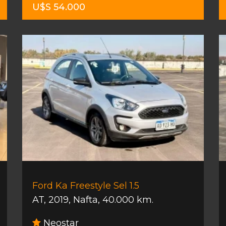
U$S 54.000
Ford Ka Freestyle Sel 1.5
AT
,
2019
,
Nafta
,
40.000 km.
Neostar