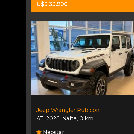
U$S 33.900
Jeep Wrangler Rubicon
AT
,
2026
,
Nafta
,
0 km.
Neostar