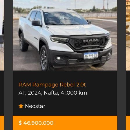
RAM Rampage Rebel 2.0t
AT
,
2024
,
Nafta
,
41.000 km.
Neostar
$ 46.900.000