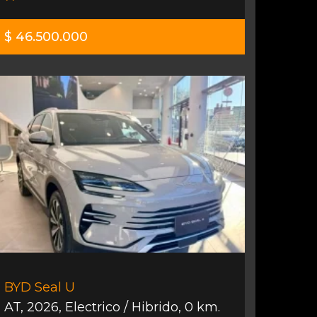
$ 46.500.000
BYD Seal U
AT
,
2026
,
Electrico / Hibrido
,
0 km.