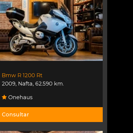
Bmw R 1200 Rt
2009
,
Nafta
,
62.590 km.
Onehaus
Consultar