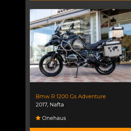
Bmw R 1200 Gs Adventure
2017
,
Nafta
Onehaus