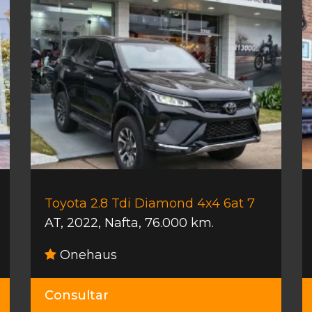
Toyota 2.8 Tdi Diamond 4x4 6at 7
AT
,
2022
,
Nafta
,
76.000 km.
Onehaus
Consultar