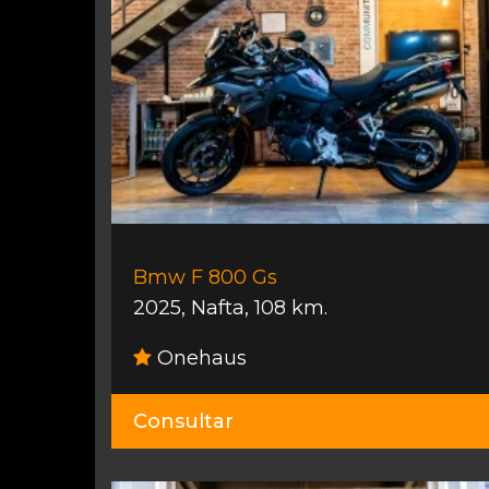
Bmw F 800 Gs
2025
,
Nafta
,
108 km.
Onehaus
Consultar