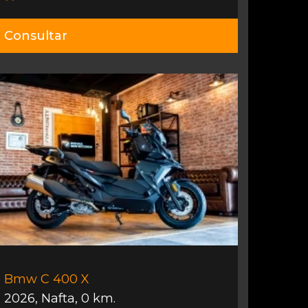
Consultar
Bmw C 400 X
2026
,
Nafta
,
0 km.