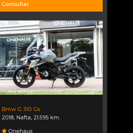
Consultar
Bmw G 310 Gs
2018
,
Nafta
,
21.595 km.
Onehaus