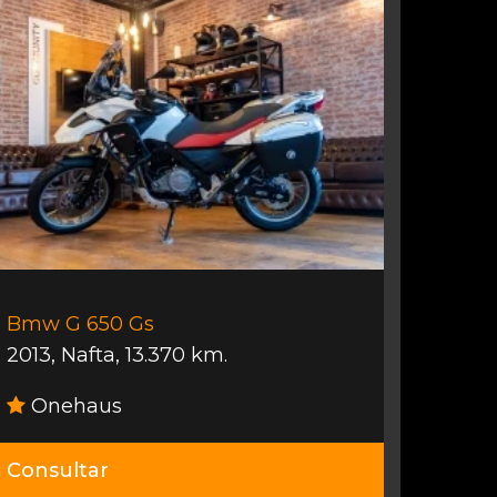
Bmw G 650 Gs
2013
,
Nafta
,
13.370 km.
Onehaus
Consultar