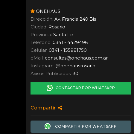
ONEHAUS
Dirección:
Av. Francia 240 Bis
Ciudad:
Rosario
Provincia:
Santa Fe
Teléfono:
0341 - 4429496
Celular:
0341 - 155981750
eMail:
consultas
@
onehaus.com.ar
Instagram:
@onehausrosario
Avisos Publicados:
30
CONTACTAR POR WHATSAPP
Compartir
COMPARTIR POR WHATSAPP