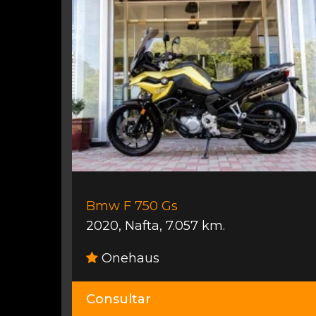
Bmw F 750 Gs
2020
,
Nafta
,
7.057 km.
Onehaus
Consultar