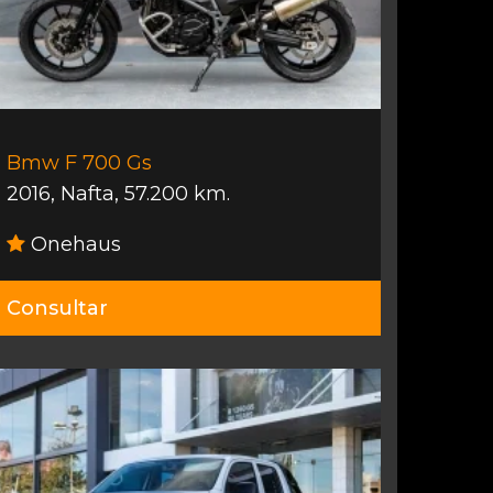
Bmw F 700 Gs
2016
,
Nafta
,
57.200 km.
Onehaus
Consultar