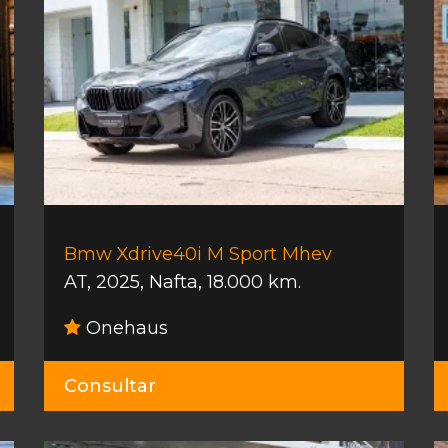
Bmw Xdrive40i M Sport Mhev
AT
,
2025
,
Nafta
,
18.000 km.
Onehaus
Consultar