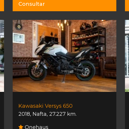
Consultar
Kawasaki Versys 650
2018
,
Nafta
,
27.227 km.
Onehaus