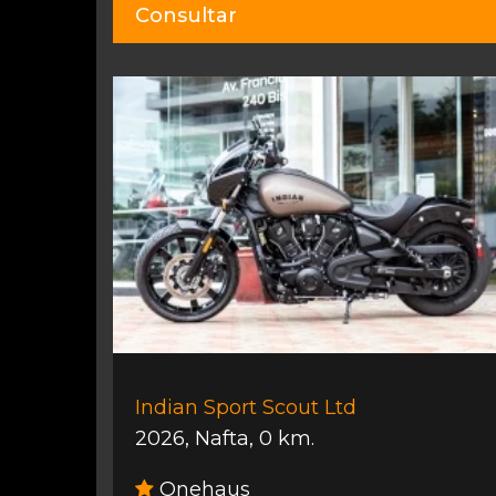
Consultar
Indian Sport Scout Ltd
2026
,
Nafta
,
0 km.
Onehaus