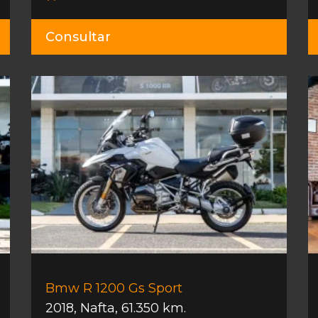
Consultar
Bmw R 1200 Gs Sport
2018
,
Nafta
,
61.350 km.