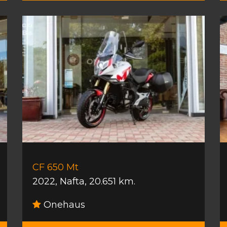
CF 650 Mt
2022
,
Nafta
,
20.651 km.
Onehaus