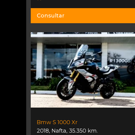
Consultar
Bmw S 1000 Xr
2018
,
Nafta
,
35.350 km.