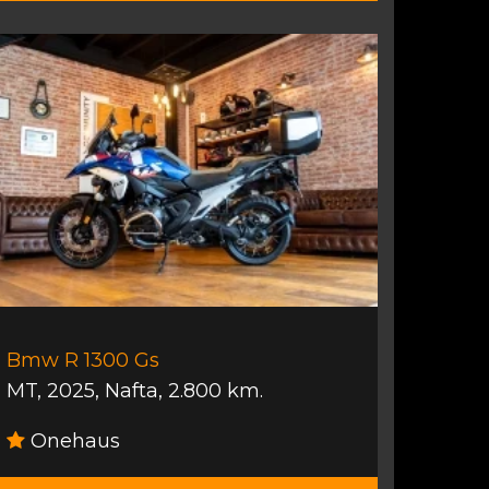
Bmw R 1300 Gs
MT
,
2025
,
Nafta
,
2.800 km.
Onehaus