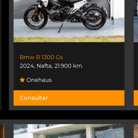
Bmw R 1300 Gs
2024
,
Nafta
,
21.900 km.
Onehaus
Consultar