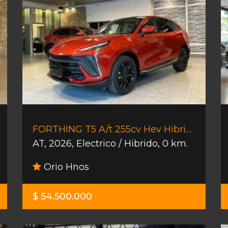
FORTHING T5 A/t 255cv Hev Hibrido
AT
,
2026
,
Electrico / Hibrido
,
0 km.
Orio Hnos
$ 54.500.000