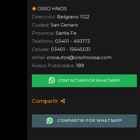
ORIO HNOS
Dirección:
Belgrano 1122
Ciudad:
San Genaro
Provincia:
Santa Fe
Teléfono:
03401 - 493173
Celular:
03401 - 15645031
eMail:
orioautos
@
oriohnossa.com
Avisos Publicados:
189
CONTACTAR POR WHATSAPP
Compartir
COMPARTIR POR WHATSAPP