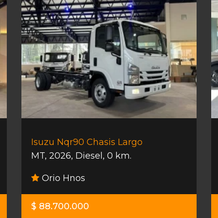
Isuzu Nqr90 Chasis Largo
MT
,
2026
,
Diesel
,
0 km.
Orio Hnos
$ 88.700.000