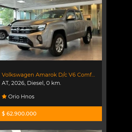
Volkswagen Amarok D/c V6 Comfortline
AT
,
2026
,
Diesel
,
0 km.
Orio Hnos
$ 62.900.000