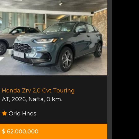
Honda Zrv 2.0 Cvt Touring
AT
,
2026
,
Nafta
,
0 km.
Orio Hnos
$ 62.000.000