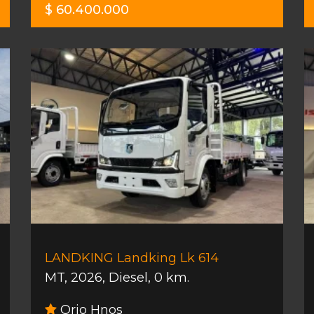
$ 60.400.000
LANDKING Landking Lk 614
MT
,
2026
,
Diesel
,
0 km.
Orio Hnos