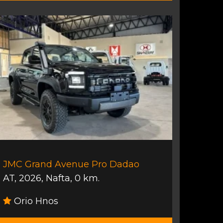
JMC Grand Avenue Pro Dadao
AT
,
2026
,
Nafta
,
0 km.
Orio Hnos