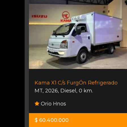
Kama X1 C/s FurgÓn Refrigerado
MT
,
2026
,
Diesel
,
0 km.
Orio Hnos
$ 60.400.000