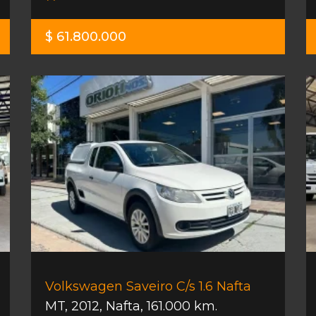
$ 61.800.000
Volkswagen Saveiro C/s 1.6 Nafta
MT
,
2012
,
Nafta
,
161.000 km.