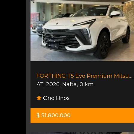
FORTHING T5 Evo Premium Mitsubishi
AT
,
2026
,
Nafta
,
0 km.
Orio Hnos
$ 51.800.000