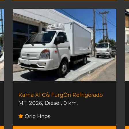
Kama X1 C/s FurgÓn Refrigerado
MT
,
2026
,
Diesel
,
0 km.
Orio Hnos