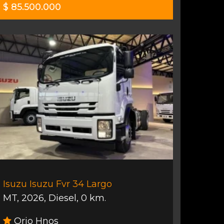
$ 85.500.000
Isuzu Isuzu Fvr 34 Largo
MT
,
2026
,
Diesel
,
0 km.
Orio Hnos