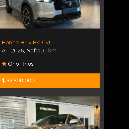
Honda Hr-v Exl Cvt
AT
,
2026
,
Nafta
,
0 km.
Orio Hnos
$ 52.500.000