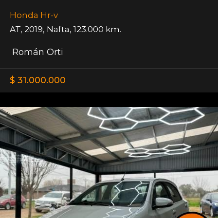
Honda Hr-v
AT
,
2019
,
Nafta
,
123.000 km.
Román Orti
$ 31.000.000