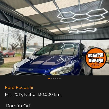
Ford Focus Iii
MT
,
2017
,
Nafta
,
130.000 km.
Román Orti