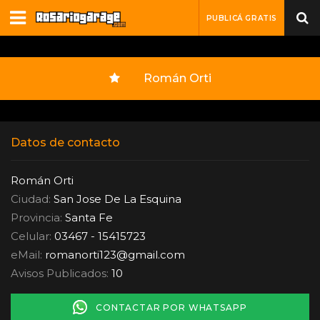
PUBLICÁ GRATIS
Román Orti
Datos de contacto
Román Orti
Ciudad:
San Jose De La Esquina
Provincia:
Santa Fe
Celular:
03467 - 15415723
eMail:
romanorti123
@
gmail.com
Avisos Publicados:
10
CONTACTAR POR WHATSAPP