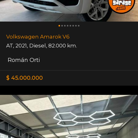
Volkswagen Amarok V6
AT
,
2021
,
Diesel
,
82.000 km.
Román Orti
$ 45.000.000