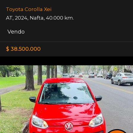
Toyota Corolla Xei
AT
,
2024
,
Nafta
,
40.000 km.
Vendo
$ 38.500.000