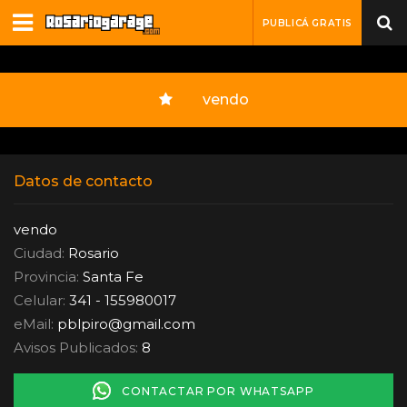
PUBLICÁ GRATIS
vendo
Datos de contacto
vendo
Ciudad:
Rosario
Provincia:
Santa Fe
Celular:
341 - 155980017
eMail:
pblpiro
@
gmail.com
Avisos Publicados:
8
CONTACTAR POR WHATSAPP