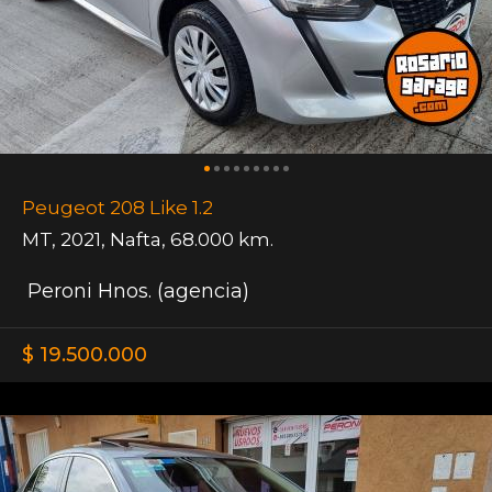
Peugeot 208 Like 1.2
MT
,
2021
,
Nafta
,
68.000 km.
Peroni Hnos. (agencia)
$ 19.500.000