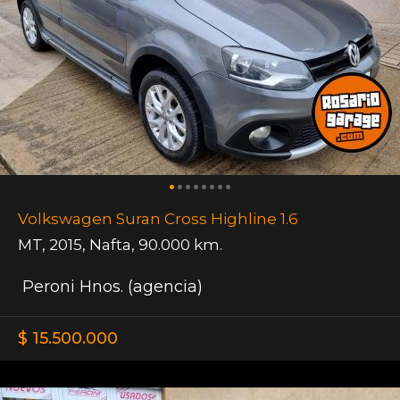
Volkswagen Suran Cross Highline 1.6
MT
,
2015
,
Nafta
,
90.000 km.
Peroni Hnos. (agencia)
$ 15.500.000