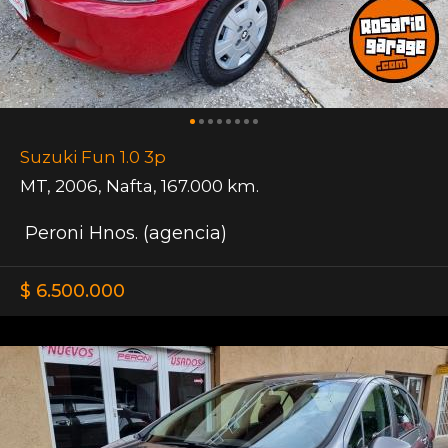
Suzuki Fun 1.0 3p
MT
,
2006
,
Nafta
,
167.000 km.
Peroni Hnos. (agencia)
$ 6.500.000