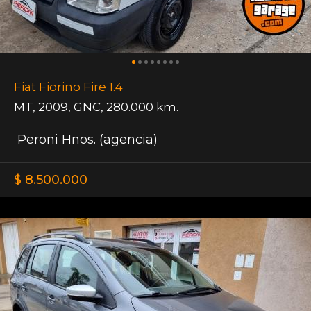
Fiat Fiorino Fire 1.4
MT
,
2009
,
GNC
,
280.000 km.
Peroni Hnos. (agencia)
$ 8.500.000