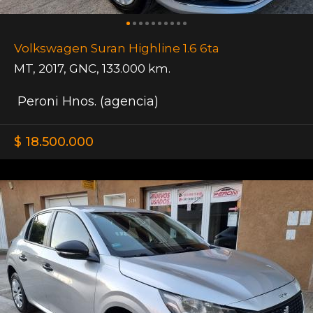
Volkswagen Suran Highline 1.6 6ta
MT
,
2017
,
GNC
,
133.000 km.
Peroni Hnos. (agencia)
$ 18.500.000