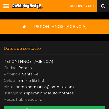
PUBLICÁ GRATIS
PERONI HNOS. (AGENCIA)
Datos de contacto
PERONI HNOS. (AGENCIA)
Ciudad:
Rosario
Provincia:
Santa Fe
Celular:
341 - 156131113
eMail:
peronihermanos
@
hotmail.com
Instagram:
@peronihnosautomotores
Avisos Publicados:
12