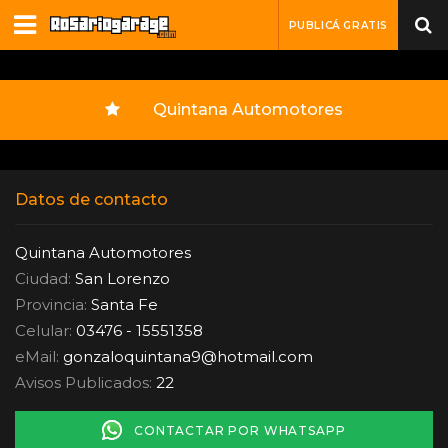
PUBLICÁ GRATIS
Quintana Automotores
Datos de contacto
Quintana Automotores
Ciudad:
San Lorenzo
Provincia:
Santa Fe
Celular:
03476 - 15551358
eMail:
gonzaloquintana9
@
hotmail.com
Avisos Publicados:
22
CONTACTAR POR WHATSAPP