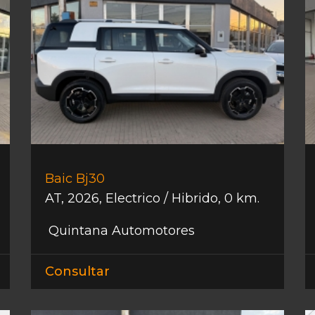
Baic Bj30
AT
,
2026
,
Electrico / Hibrido
,
0 km.
Quintana Automotores
Consultar