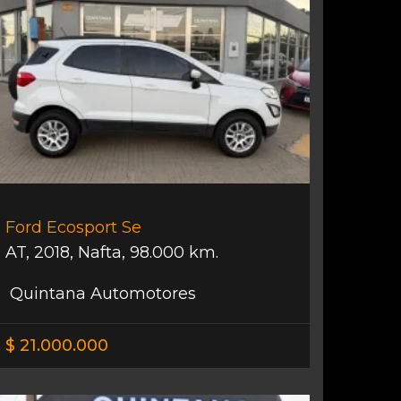
Ford Ecosport Se
AT
,
2018
,
Nafta
,
98.000 km.
Quintana Automotores
$ 21.000.000