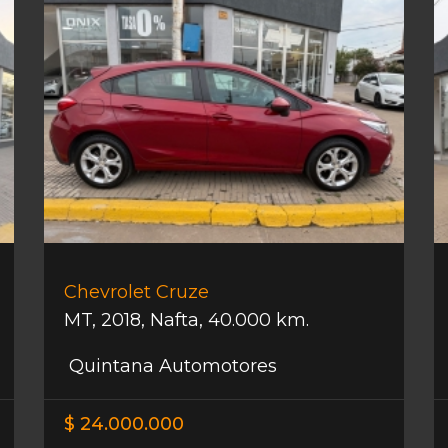
Chevrolet Cruze
MT
,
2018
,
Nafta
,
40.000 km.
Quintana Automotores
$ 24.000.000