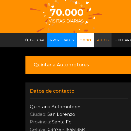
BUSCAR
PROPIEDADES
TODO
AUTOS
UTILITAR
Quintana Automotores
Datos de contacto
Quintana Automotores
Ciudad:
San Lorenzo
Provincia:
Santa Fe
Celular:
03476 - 15551358