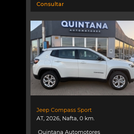
Consultar
Jeep Compass Sport
AT
,
2026
,
Nafta
,
0 km.
Quintana Automotores