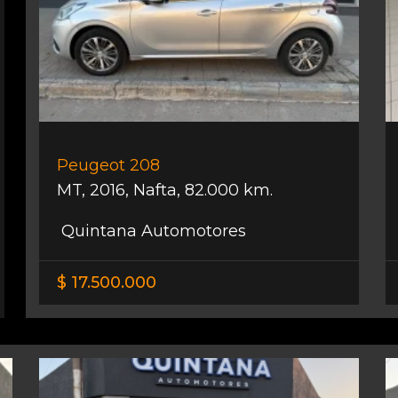
Peugeot 208
MT
,
2016
,
Nafta
,
82.000 km.
Quintana Automotores
$ 17.500.000