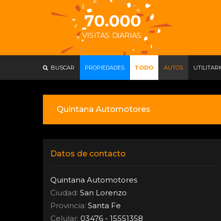
BUSCAR
PROPIEDADES
TODO
AUTOS
UTILITAR
Quintana Automotores
Datos de contacto
Quintana Automotores
Ciudad:
San Lorenzo
Provincia:
Santa Fe
Celular:
03476 - 15551358