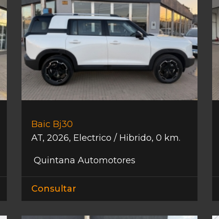
Baic Bj30
AT
,
2026
,
Electrico / Hibrido
,
0 km.
Quintana Automotores
Consultar