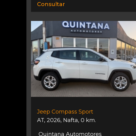
Consultar
Jeep Compass Sport
AT
,
2026
,
Nafta
,
0 km.
Quintana Automotores