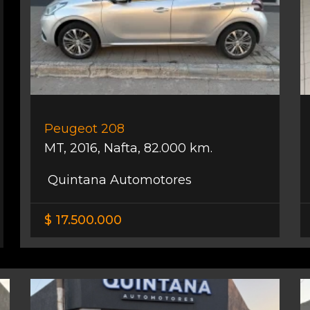
Peugeot 208
MT
,
2016
,
Nafta
,
82.000 km.
Quintana Automotores
$ 17.500.000