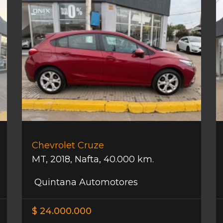
Chevrolet Cruze
MT
,
2018
,
Nafta
,
40.000 km.
Quintana Automotores
$ 24.000.000