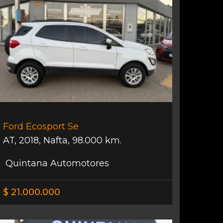
Ford Ecosport Se
AT
,
2018
,
Nafta
,
98.000 km.
Quintana Automotores
$ 21.000.000