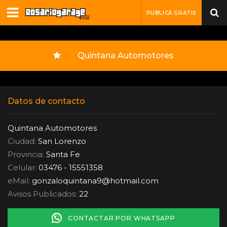
PUBLICÁ GRATIS
Quintana Automotores
Datos de contacto
Quintana Automotores
Ciudad:
San Lorenzo
Provincia:
Santa Fe
Celular:
03476 - 15551358
eMail:
gonzaloquintana9
@
hotmail.com
Avisos Publicados:
22
CONTACTAR POR WHATSAPP