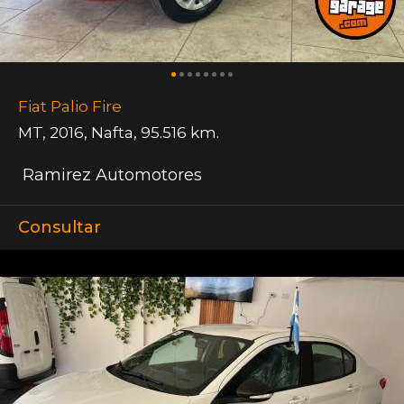
Fiat Palio Fire
MT
,
2016
,
Nafta
,
95.516 km.
Ramirez Automotores
Consultar