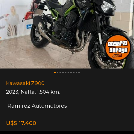
Kawasaki Z900
2023
,
Nafta
,
1.504 km.
Ramirez Automotores
U$S 17.400