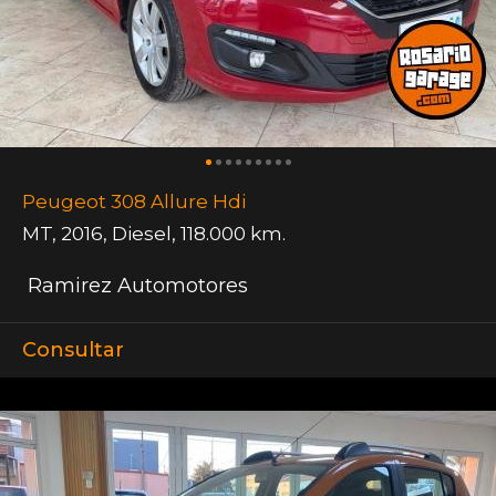
Peugeot 308 Allure Hdi
MT
,
2016
,
Diesel
,
118.000 km.
Ramirez Automotores
Consultar