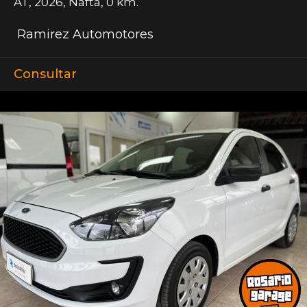
AT
,
2026
,
Nafta
,
0 km.
Ramirez Automotores
Consultar