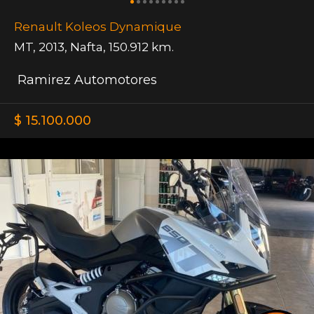
Renault Koleos Dynamique
MT
,
2013
,
Nafta
,
150.912 km.
Ramirez Automotores
$ 15.100.000