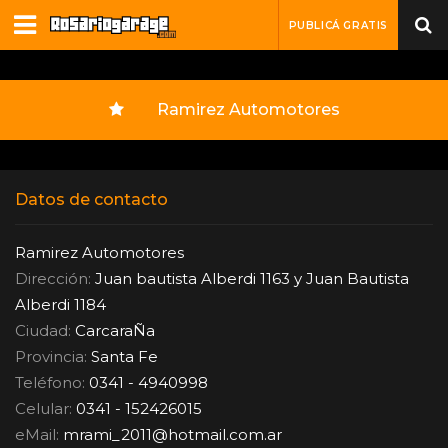
PUBLICÁ GRATIS
Ramirez Automotores
Datos de contacto
Ramirez Automotores
Dirección:
Juan bautista Alberdi 1163 y Juan Bautista
Alberdi 1184
Ciudad:
CarcaraÑa
Provincia:
Santa Fe
Teléfono:
0341 - 4940998
Celular:
0341 - 152426015
eMail:
mrami_2011
@
hotmail.com.ar