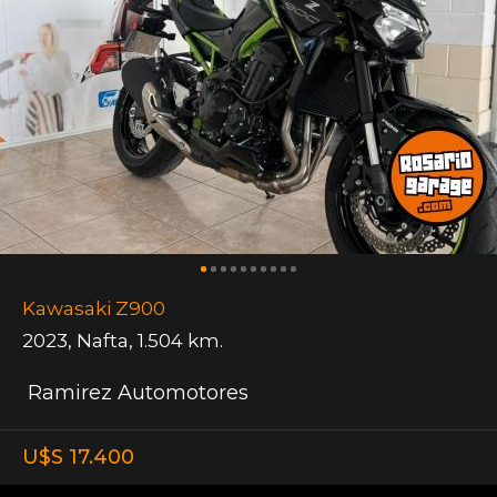
Kawasaki Z900
2023
,
Nafta
,
1.504 km.
Ramirez Automotores
U$S 17.400