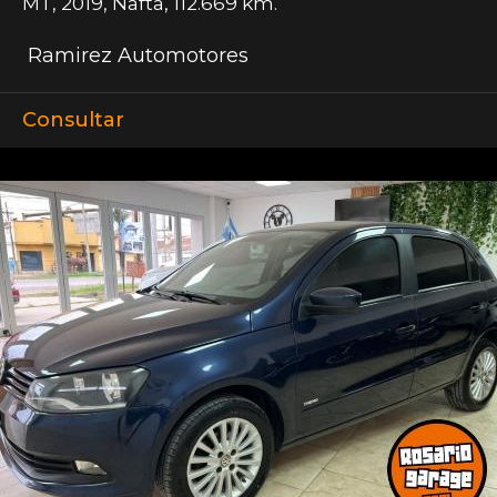
MT
,
2019
,
Nafta
,
112.669 km.
Ramirez Automotores
Consultar