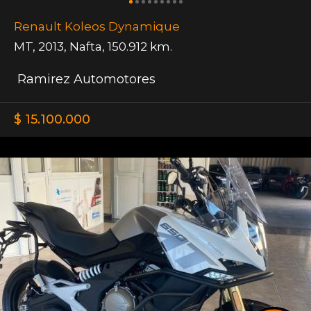
Renault Koleos Dynamique
MT
,
2013
,
Nafta
,
150.912 km.
Ramirez Automotores
$ 15.100.000