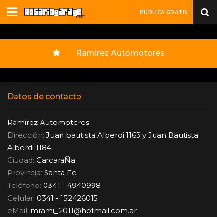
PUBLICÁ GRATIS
Ramirez Automotores
Datos de contacto
Ramirez Automotores
Dirección:
Juan bautista Alberdi 1163 y Juan Bautista
Alberdi 1184
Ciudad:
CarcaraÑa
Provincia:
Santa Fe
Teléfono:
0341 - 4940998
Celular:
0341 - 152426015
eMail:
mrami_2011
@
hotmail.com.ar