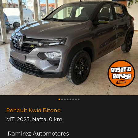
Renault Kwid Bitono
MT
,
2025
,
Nafta
,
0 km.
Ramirez Automotores