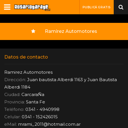
PUBLICÁ GRATIS
Ramirez Automotores
Datos de contacto
Ramirez Automotores
Dirección:
Juan bautista Alberdi 1163 y Juan Bautista
Alberdi 1184
Ciudad:
CarcaraÑa
Provincia:
Santa Fe
Teléfono:
0341 - 4940998
Celular:
0341 - 152426015
eMail:
mrami_2011
@
hotmail.com.ar