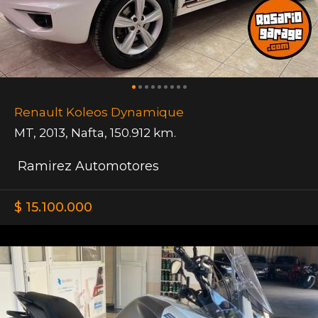
Renault Koleos Dynamique
MT
,
2013
,
Nafta
,
150.912 km.
Ramirez Automotores
$ 15.100.000