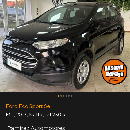
Ford Eco Sport Se
MT
,
2013
,
Nafta
,
121.730 km.
Ramirez Automotores