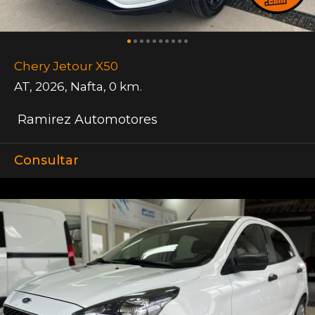
Chery Jetour X50
AT
,
2026
,
Nafta
,
0 km.
Ramirez Automotores
Consultar