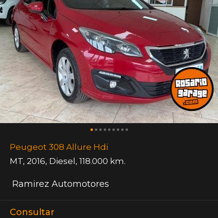
Peugeot 308 Allure Hdi
MT
,
2016
,
Diesel
,
118.000 km.
Ramirez Automotores
Consultar