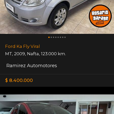
Ford Ka Fly Viral
MT
,
2009
,
Nafta
,
123.000 km.
Ramirez Automotores
$ 8.400.000