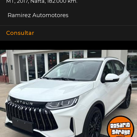
MT
,
2017
,
Nafta
,
182.000 km.
Ramirez Automotores
Consultar