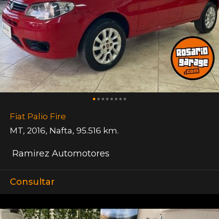
Fiat Palio Fire
MT
,
2016
,
Nafta
,
95.516 km.
Ramirez Automotores
Consultar