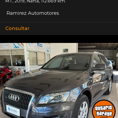
MT
,
2019
,
Nafta
,
112.669 km.
Ramirez Automotores
Consultar