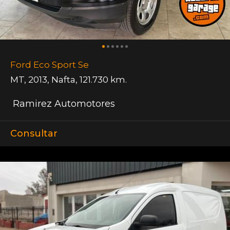
Ford Eco Sport Se
MT
,
2013
,
Nafta
,
121.730 km.
Ramirez Automotores
Consultar