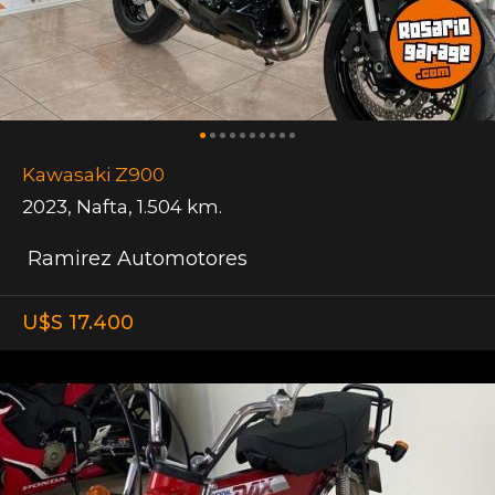
Kawasaki Z900
2023
,
Nafta
,
1.504 km.
Ramirez Automotores
U$S 17.400