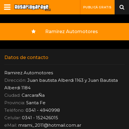
PUBLICÁ GRATIS
Ramirez Automotores
Datos de contacto
Ramirez Automotores
Dirección:
Juan bautista Alberdi 1163 y Juan Bautista
Alberdi 1184
Ciudad:
CarcaraÑa
Provincia:
Santa Fe
Teléfono:
0341 - 4940998
Celular:
0341 - 152426015
eMail:
mrami_2011
@
hotmail.com.ar