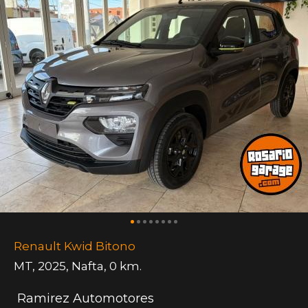
Renault Kwid Bitono
MT
,
2025
,
Nafta
,
0 km.
Ramirez Automotores