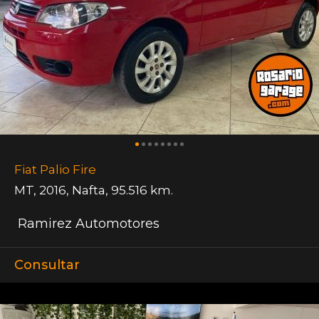
Fiat Palio Fire
MT
,
2016
,
Nafta
,
95.516 km.
Ramirez Automotores
Consultar