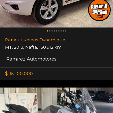
Renault Koleos Dynamique
MT
,
2013
,
Nafta
,
150.912 km.
Ramirez Automotores
$ 15.100.000