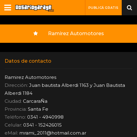
PUBLICÁ GRATIS
Ramirez Automotores
Datos de contacto
Ramirez Automotores
Dirección:
Juan bautista Alberdi 1163 y Juan Bautista
Alberdi 1184
Ciudad:
CarcaraÑa
Provincia:
Santa Fe
Teléfono:
0341 - 4940998
Celular:
0341 - 152426015
eMail:
mrami_2011
@
hotmail.com.ar