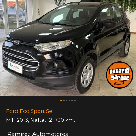
Ford Eco Sport Se
MT
,
2013
,
Nafta
,
121.730 km.
Ramirez Automotores