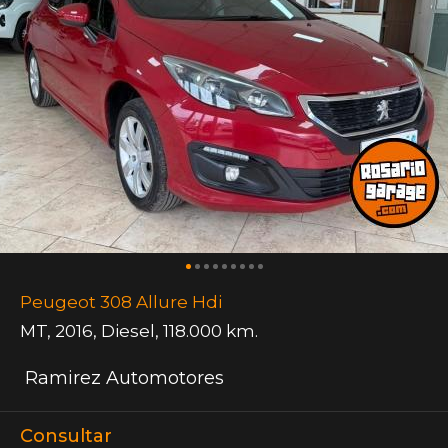
Peugeot 308 Allure Hdi
MT
,
2016
,
Diesel
,
118.000 km.
Ramirez Automotores
Consultar