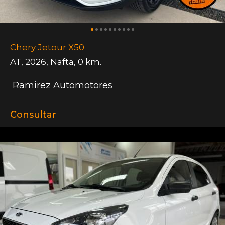
Chery Jetour X50
AT
,
2026
,
Nafta
,
0 km.
Ramirez Automotores
Consultar