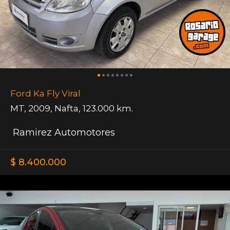
Ford Ka Fly Viral
MT
,
2009
,
Nafta
,
123.000 km.
Ramirez Automotores
$ 8.400.000