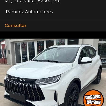
MT
,
2017
,
Nafta
,
182.000 km.
Ramirez Automotores
Consultar