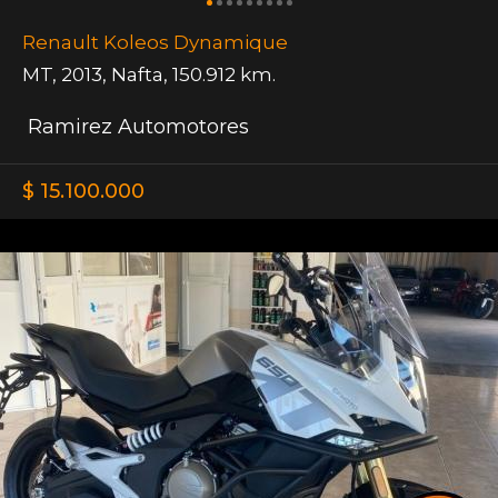
Renault Koleos Dynamique
MT
,
2013
,
Nafta
,
150.912 km.
Ramirez Automotores
$ 15.100.000