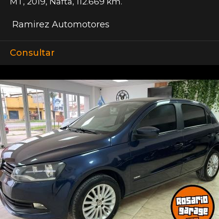
MT
,
2019
,
Nafta
,
112.669 km.
Ramirez Automotores
Consultar