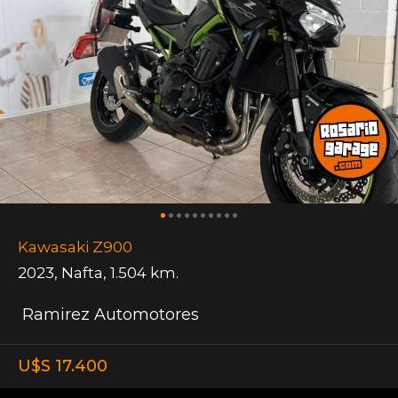
Kawasaki Z900
2023
,
Nafta
,
1.504 km.
Ramirez Automotores
U$S 17.400