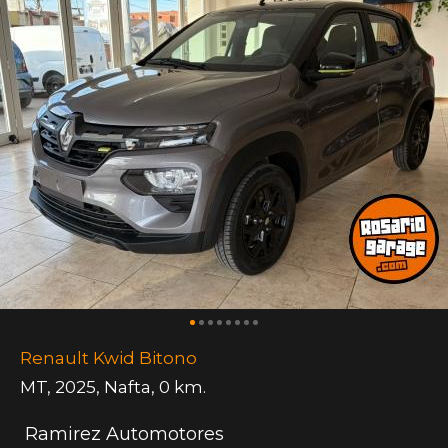
Renault Kwid Bitono
MT
,
2025
,
Nafta
,
0 km.
Ramirez Automotores