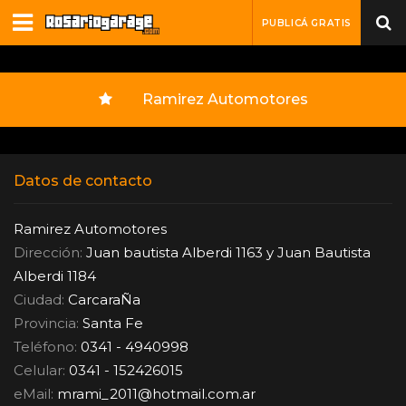
PUBLICÁ GRATIS
Ramirez Automotores
Datos de contacto
Ramirez Automotores
Dirección:
Juan bautista Alberdi 1163 y Juan Bautista
Alberdi 1184
Ciudad:
CarcaraÑa
Provincia:
Santa Fe
Teléfono:
0341 - 4940998
Celular:
0341 - 152426015
eMail:
mrami_2011
@
hotmail.com.ar