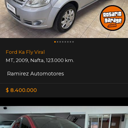
Ford Ka Fly Viral
MT
,
2009
,
Nafta
,
123.000 km.
Ramirez Automotores
$ 8.400.000