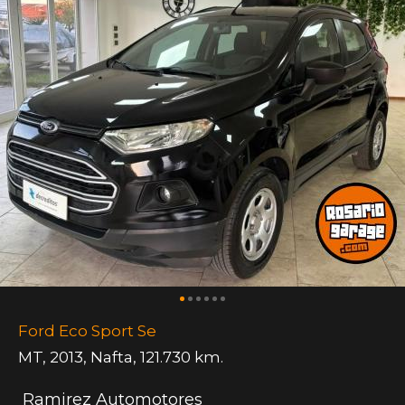
Ford Eco Sport Se
MT
,
2013
,
Nafta
,
121.730 km.
Ramirez Automotores