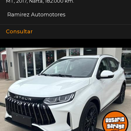
MT
,
2017
,
Nafta
,
182.000 km.
Ramirez Automotores
Consultar