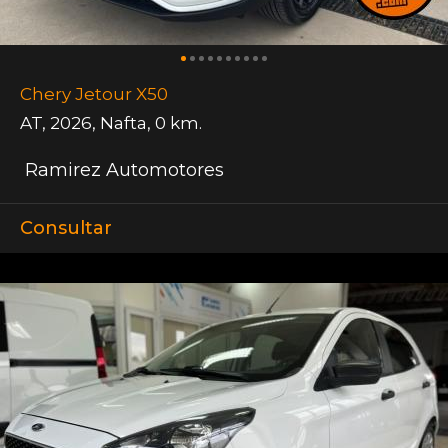
Chery Jetour X50
AT
,
2026
,
Nafta
,
0 km.
Ramirez Automotores
Consultar