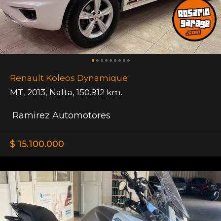
Renault Koleos Dynamique
MT
,
2013
,
Nafta
,
150.912 km.
Ramirez Automotores
$ 15.100.000