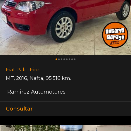
Fiat Palio Fire
MT
,
2016
,
Nafta
,
95.516 km.
Ramirez Automotores
Consultar