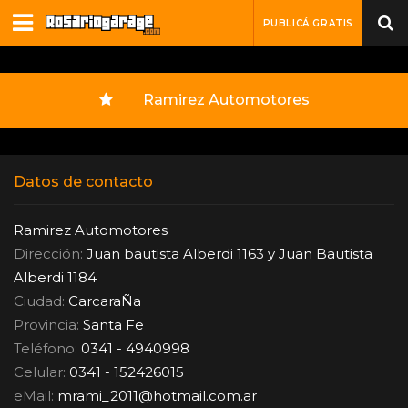
PUBLICÁ GRATIS
Ramirez Automotores
Datos de contacto
Ramirez Automotores
Dirección:
Juan bautista Alberdi 1163 y Juan Bautista
Alberdi 1184
Ciudad:
CarcaraÑa
Provincia:
Santa Fe
Teléfono:
0341 - 4940998
Celular:
0341 - 152426015
eMail:
mrami_2011
@
hotmail.com.ar