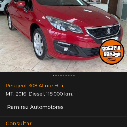
Peugeot 308 Allure Hdi
MT
,
2016
,
Diesel
,
118.000 km.
Ramirez Automotores
Consultar