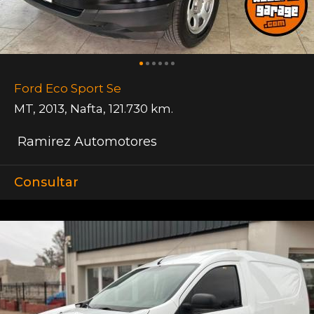
Ford Eco Sport Se
MT
,
2013
,
Nafta
,
121.730 km.
Ramirez Automotores
Consultar