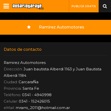
PUBLICÁ GRATIS
Ramirez Automotores
Datos de contacto
Ramirez Automotores
Dirección:
Juan bautista Alberdi 1163 y Juan Bautista
Alberdi 1184
Ciudad:
CarcaraÑa
Provincia:
Santa Fe
Teléfono:
0341 - 4940998
Celular:
0341 - 152426015
eMail:
mrami_2011
@
hotmail.com.ar