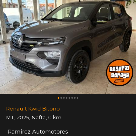
Renault Kwid Bitono
MT
,
2025
,
Nafta
,
0 km.
Ramirez Automotores