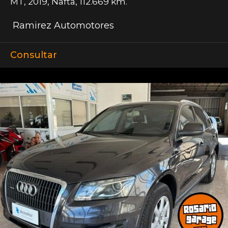
MT
,
2019
,
Nafta
,
112.669 km.
Ramirez Automotores
Consultar