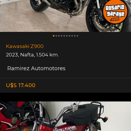
Kawasaki Z900
2023
,
Nafta
,
1.504 km.
Ramirez Automotores
U$S 17.400