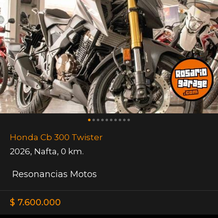
Honda Cb 300 Twister
2026
,
Nafta
,
0 km.
Resonancias Motos
$ 7.600.000