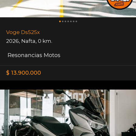
Voge Ds525x
2026
,
Nafta
,
0 km.
Resonancias Motos
$ 13.900.000