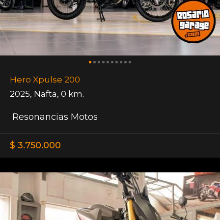
Hero Xpulse 200
2025
,
Nafta
,
0 km.
Resonancias Motos
$ 3.750.000