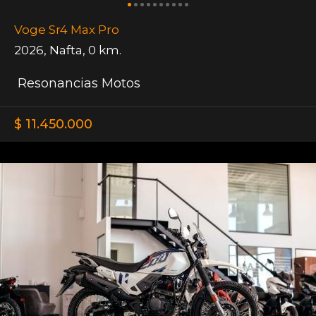
Voge Sr4 Max Pro
2026
,
Nafta
,
0 km.
Resonancias Motos
$ 11.450.000