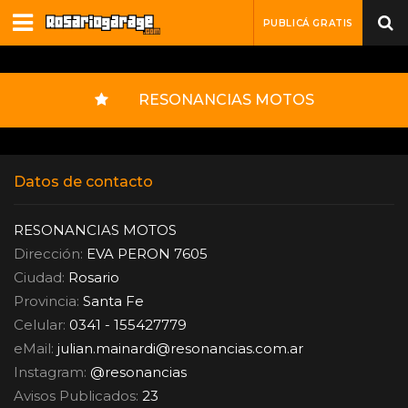
PUBLICÁ GRATIS
RESONANCIAS MOTOS
Datos de contacto
RESONANCIAS MOTOS
Dirección:
EVA PERON 7605
Ciudad:
Rosario
Provincia:
Santa Fe
Celular:
0341 - 155427779
eMail:
julian.mainardi
@
resonancias.com.ar
Instagram:
@resonancias
Avisos Publicados:
23