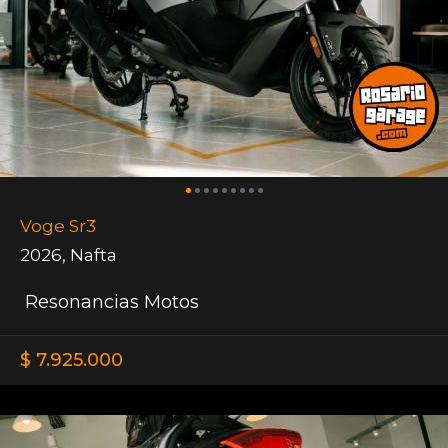
Voge Sr3
2026
,
Nafta
Resonancias Motos
$ 7.925.000