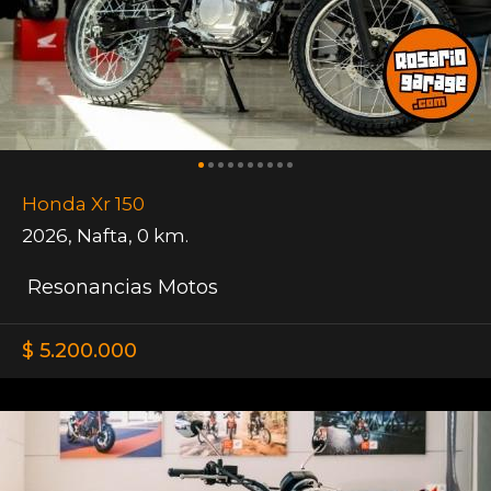
Honda Xr 150
2026
,
Nafta
,
0 km.
Resonancias Motos
$ 5.200.000