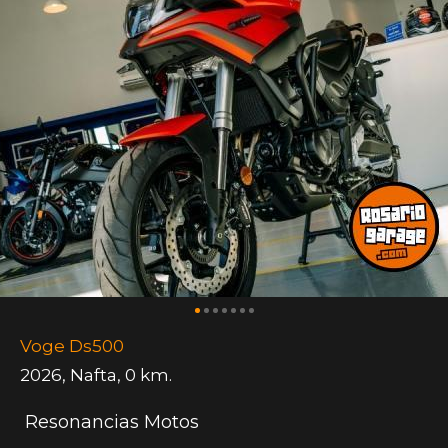
Voge Ds500
2026
,
Nafta
,
0 km.
Resonancias Motos