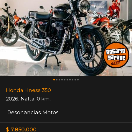
Honda Hness 350
2026
,
Nafta
,
0 km.
Resonancias Motos
$ 7.850.000