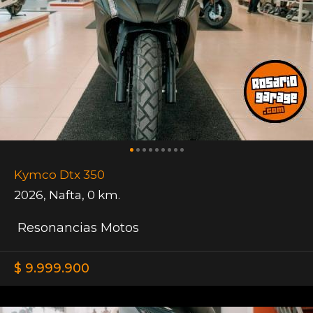
Kymco Dtx 350
2026
,
Nafta
,
0 km.
Resonancias Motos
$ 9.999.900