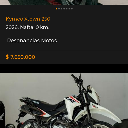
Kymco Xtown 250
2026
,
Nafta
,
0 km.
Resonancias Motos
$ 7.650.000