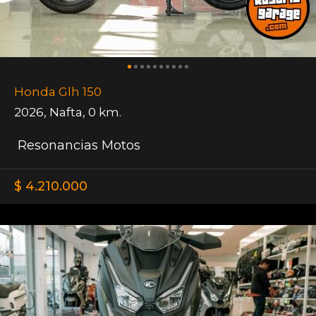
Honda Glh 150
2026
,
Nafta
,
0 km.
Resonancias Motos
$ 4.210.000