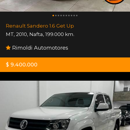
Renault Sandero 1.6 Get Up
MT
,
2010
,
Nafta
,
199.000 km.
Rimoldi Automotores
$ 9.400.000