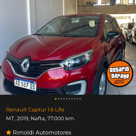
Renault Captur 1.6 Life
MT
,
2019
,
Nafta
,
77.000 km.
Rimoldi Automotores