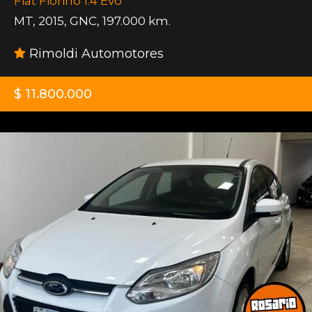
Fiat Fiorino 1.4 Evo
MT
,
2015
,
GNC
,
197.000 km.
Rimoldi Automotores
$ 11.800.000