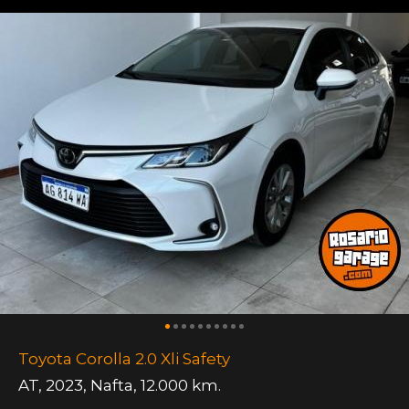
Toyota Corolla 2.0 Xli Safety
AT
,
2023
,
Nafta
,
12.000 km.