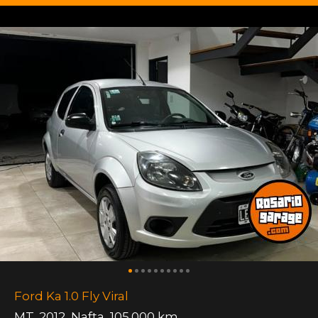
Ford Ka 1.0 Fly Viral
MT
,
2012
,
Nafta
,
105.000 km.