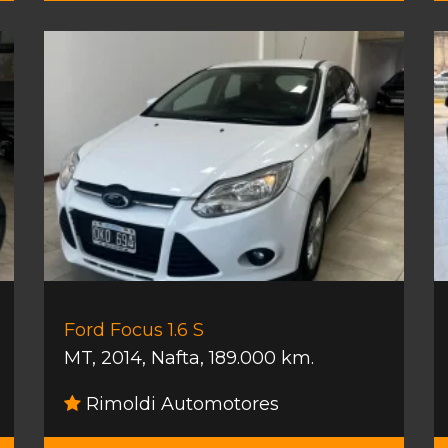
Ford Focus 1.6 S
MT
,
2014
,
Nafta
,
189.000 km.
Rimoldi Automotores