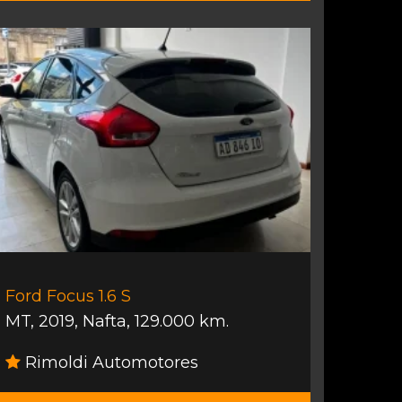
Ford Focus 1.6 S
MT
,
2019
,
Nafta
,
129.000 km.
Rimoldi Automotores