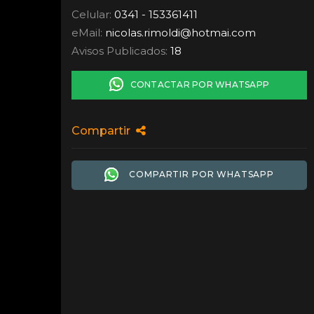
Celular:
0341 - 153361411
eMail:
nicolas.rimoldi
@
hotmai.com
Avisos Publicados:
18
CONTACTAR POR WHATSAPP
Compartir
COMPARTIR POR WHATSAPP