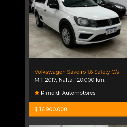
Volkswagen Saveiro 1.6 Safety C/s
MT
,
2017
,
Nafta
,
120.000 km.
Rimoldi Automotores
$ 16.900.000