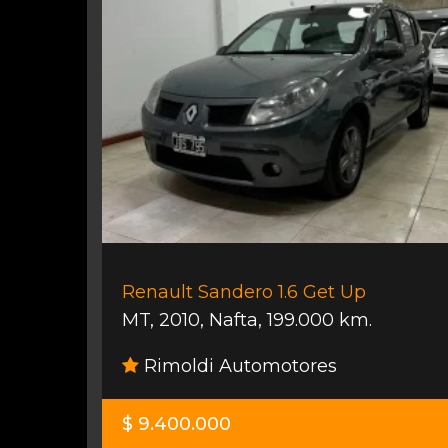
Renault Sandero 1.6 Get Up
MT
,
2010
,
Nafta
,
199.000 km.
Rimoldi Automotores
$ 9.400.000