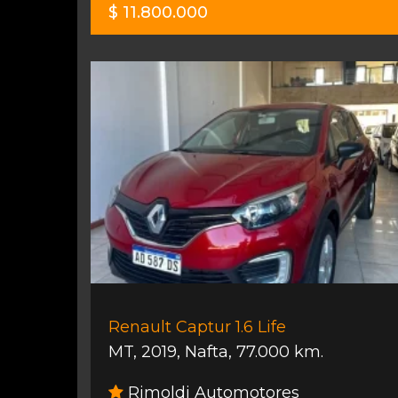
$ 11.800.000
Renault Captur 1.6 Life
MT
,
2019
,
Nafta
,
77.000 km.
Rimoldi Automotores