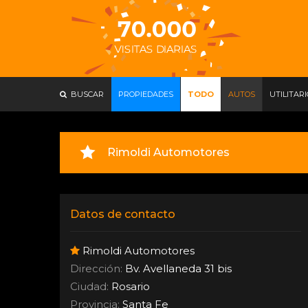
BUSCAR
PROPIEDADES
TODO
AUTOS
UTILITAR
Rimoldi Automotores
Datos de contacto
Rimoldi Automotores
Dirección:
Bv. Avellaneda 31 bis
Ciudad:
Rosario
Provincia:
Santa Fe