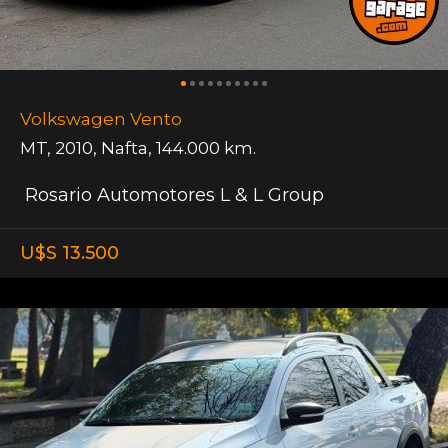
Volkswagen Vento
MT
,
2010
,
Nafta
,
144.000 km.
Rosario Automotores L & L Group
U$S 13.500