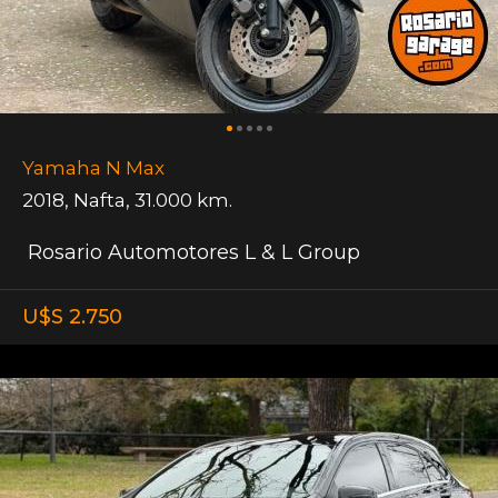
Yamaha N Max
2018
,
Nafta
,
31.000 km.
Rosario Automotores L & L Group
U$S 2.750