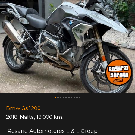
Bmw Gs 1200
2018
,
Nafta
,
18.000 km.
Rosario Automotores L & L Group