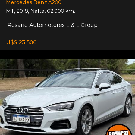
Mercedes Benz A200
MT
,
2018
,
Nafta
,
62.000 km.
Rosario Automotores L & L Group
U$S 23.500