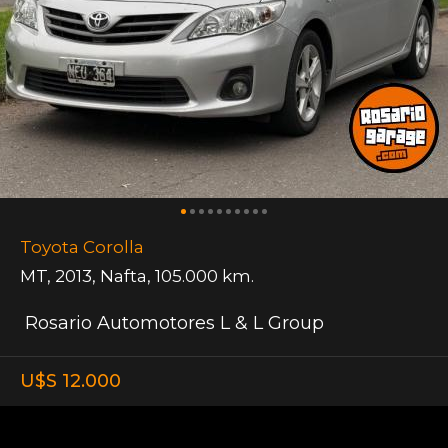
Toyota Corolla
MT
,
2013
,
Nafta
,
105.000 km.
Rosario Automotores L & L Group
U$S 12.000