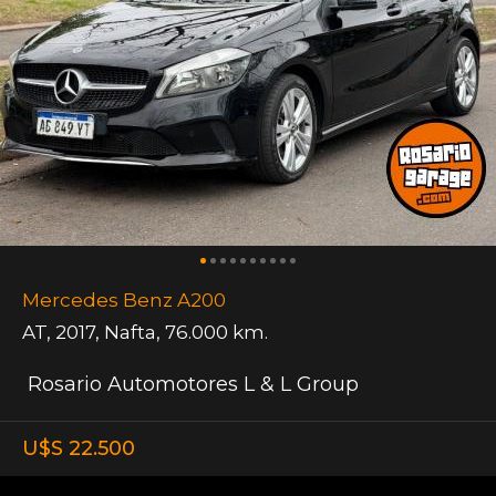
Mercedes Benz A200
AT
,
2017
,
Nafta
,
76.000 km.
Rosario Automotores L & L Group
U$S 22.500