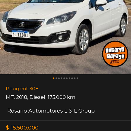
Peugeot 308
MT
,
2018
,
Diesel
,
175.000 km.
Rosario Automotores L & L Group
$ 15.500.000