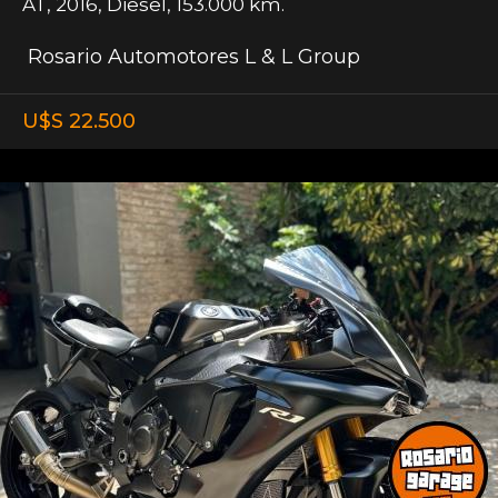
AT
,
2016
,
Diesel
,
153.000 km.
Rosario Automotores L & L Group
U$S 22.500