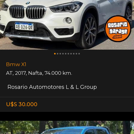
Bmw X1
AT
,
2017
,
Nafta
,
74.000 km.
Rosario Automotores L & L Group
U$S 30.000