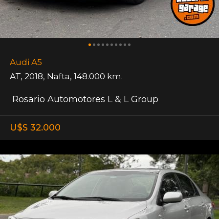
Audi A5
AT
,
2018
,
Nafta
,
148.000 km.
Rosario Automotores L & L Group
U$S 32.000