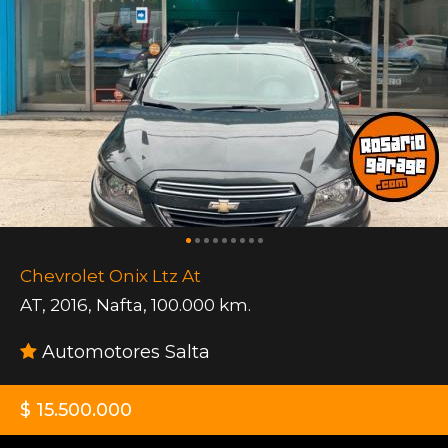
Chevrolet Onix Ltz At
AT
,
2016
,
Nafta
,
100.000 km.
Automotores Salta
$ 15.500.000