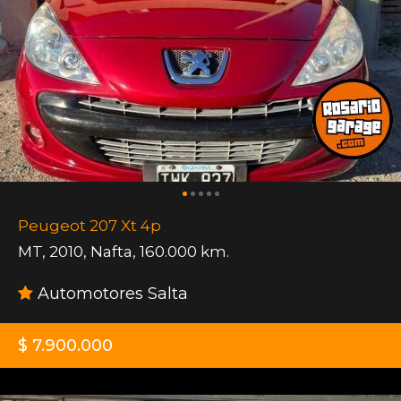
Peugeot 207 Xt 4p
MT
,
2010
,
Nafta
,
160.000 km.
Automotores Salta
$ 7.900.000