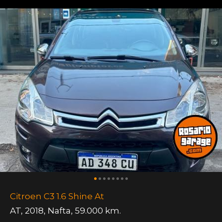
Citroen C3 1.6 Shine At
AT
,
2018
,
Nafta
,
59.000 km.