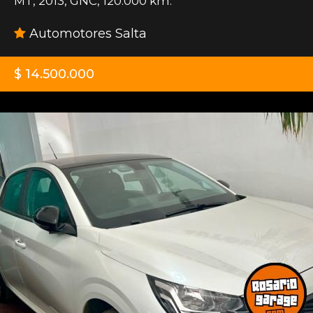
MT
,
2013
,
GNC
,
120.000 km.
Automotores Salta
$ 14.500.000