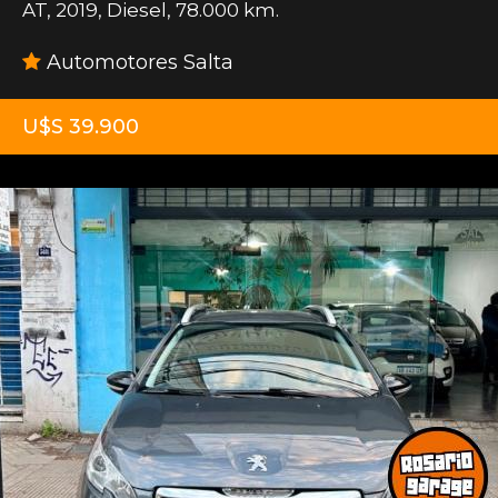
AT
,
2019
,
Diesel
,
78.000 km.
Automotores Salta
U$S 39.900