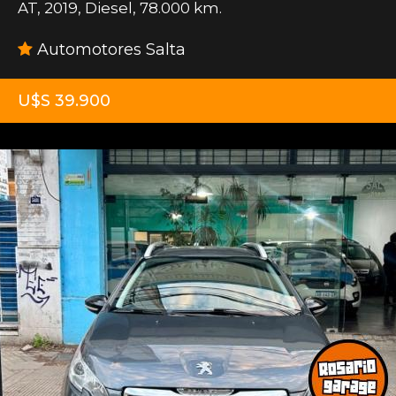
AT
,
2019
,
Diesel
,
78.000 km.
Automotores Salta
U$S 39.900