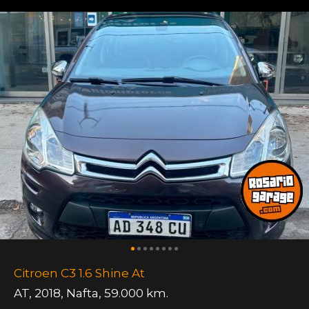
Citroen C3 1.6 Shine At
AT
,
2018
,
Nafta
,
59.000 km.