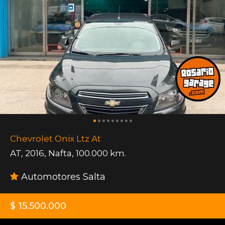
Chevrolet Onix Ltz At
AT
,
2016
,
Nafta
,
100.000 km.
Automotores Salta
$ 15.500.000