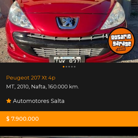
Peugeot 207 Xt 4p
MT
,
2010
,
Nafta
,
160.000 km.
Automotores Salta
$ 7.900.000