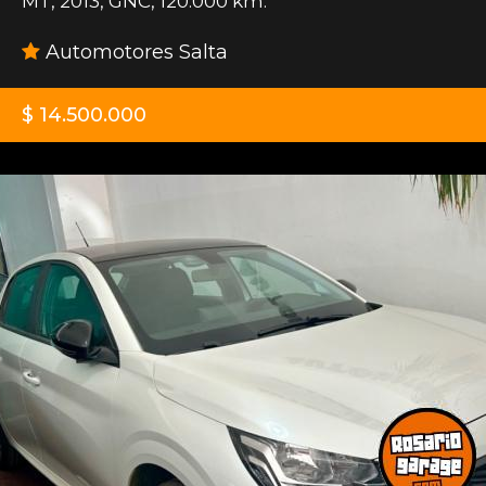
MT
,
2013
,
GNC
,
120.000 km.
Automotores Salta
$ 14.500.000