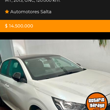
MT
,
2013
,
GNC
,
120.000 km.
Automotores Salta
$ 14.500.000