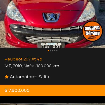
Peugeot 207 Xt 4p
MT
,
2010
,
Nafta
,
160.000 km.
Automotores Salta
$ 7.900.000