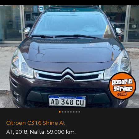
Citroen C3 1.6 Shine At
AT
,
2018
,
Nafta
,
59.000 km.