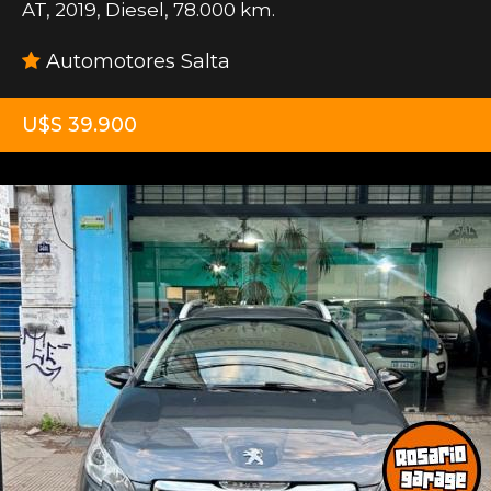
AT
,
2019
,
Diesel
,
78.000 km.
Automotores Salta
U$S 39.900